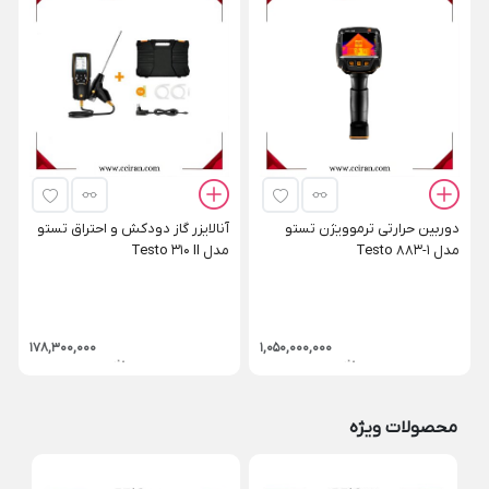
دوربین حرارتی ترموویژن تستو
آنالایزر گاز دودکش و احتراق تستو
مدل Testo 883-1
مدل Testo 310 II
178,300,000
1,050,000,000
محصولات ویژه