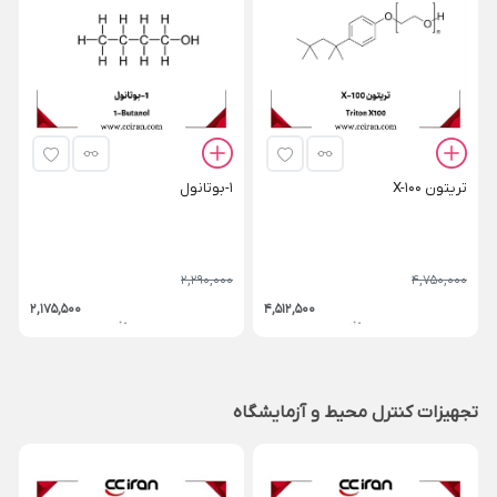
تریتون X-100
1-بوتانول
2,290,000
4,750,000
2,175,500
4,512,500
تجهیزات کنترل محیط و آزمایشگاه