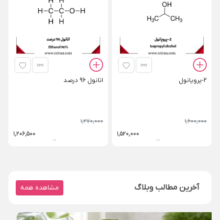
2-پروپانول
اتانول 96 درصد
1,270,000
1,600,000
1,206,500
1,520,000
آخرین مطالب وبلاگ
مشاهده همه