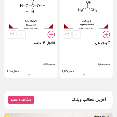
2-پروپانول
اتانول 96 درصد
1,270,000
1,600,000
1,206,500
1,520,000
آخرین مطالب وبلاگ
مشاهده همه