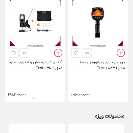
دوربین حرارتی ترموویژن تستو
آنالایزر گاز دودکش و احتراق تستو
مدل Testo 883-1
مدل Testo 310 II
178,300,000
1,050,000,000
محصولات ویژه