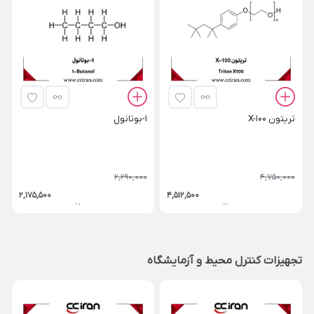
تریتون X-100
1-بوتانول
2,290,000
4,750,000
2,175,500
4,512,500
تجهیزات کنترل محیط و آزمایشگاه