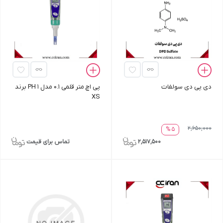
دی پی دی سولفات
پی اچ متر قلمی 0.1 مدل PH 1 برند
XS
2,650,000
5 %
2,517,500
تماس برای قیمت