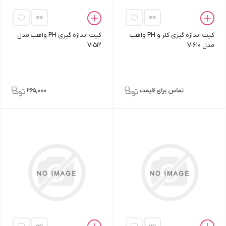
کیت اندازه‌ گیری کلر و PH واهب
کیت اندازه‌ گیری PH واهب مدل
مدل V-610
V-512
تماس برای قیمت
265,000