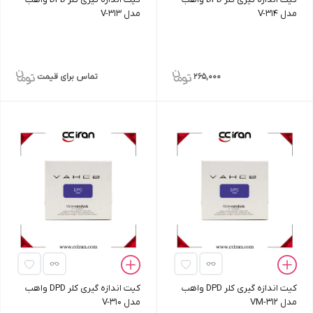
مدل V-314
مدل V-313
265,000
تماس برای قیمت
کیت اندازه‌ گیری کلر DPD واهب
کیت اندازه‌ گیری کلر DPD واهب
مدل VM-312
مدل V-310