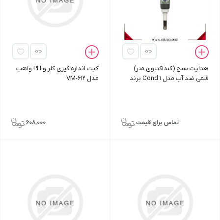
هدایت سنج (کنداکتیوی متر)
کیت اندازه‌ گیری کلر و PH واهب
قلمی ضد آب مدل Cond 1 برند
مدل VM-612
XS
تماس برای قیمت
608,000