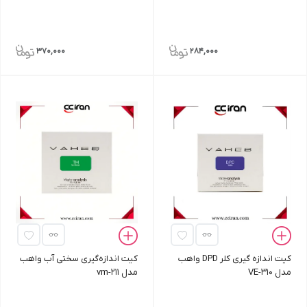
370,000
284,000
کیت اندازه‌ گیری کلر DPD واهب
کیت اندازه‌گیری سختی آب واهب
مدل VE-310
مدل vm-211