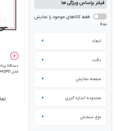
فیلتر براساس ویژگی ها
فقط کالاهای موجود را نمایش
بده
ابعاد
مقدار
دقت
الکترود)
صفحه نمایش
2%of reading plus stray
light ±
محدوده اندازه گیری
تما
نوع سنجش