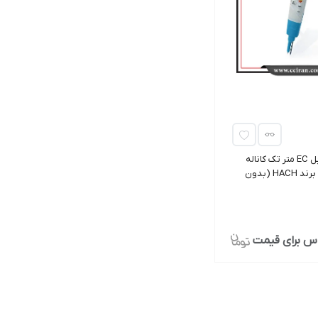
دستگاه پرتابل EC متر تک کاناله
مدل HQ14D برند HACH (بدون
س برای قیمت