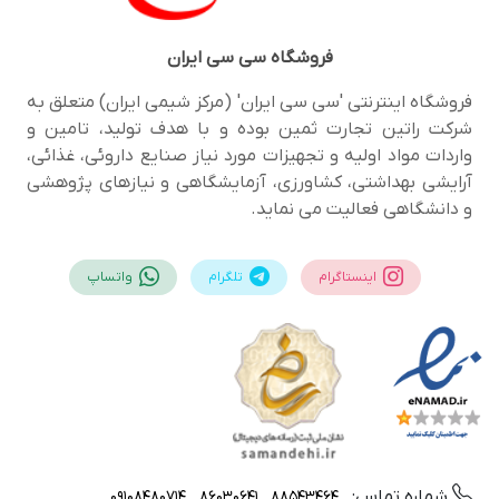
فروشگاه
سی سی ایران
فروشگاه اینترنتی 'سی سی ایران' (مرکز شیمی ایران) متعلق به
شرکت راتین تجارت ثمین بوده و با هدف تولید، تامین و
واردات مواد اولیه و تجهیزات مورد نیاز صنایع داروئی، غذائی،
آرایشی بهداشتی، کشاورزی، آزمایشگاهی و نیازهای پژوهشی
و دانشگاهی فعالیت می نماید.
اینستاگرام
تلگرام
واتساپ
شماره تماس:
09108480714
88543464 , 86030641