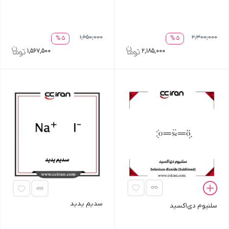
1,650,000
2,300,000
5 %
5 %
1,567,500
2,185,000
سدیم یدید
سلنیوم دی‌اکسید