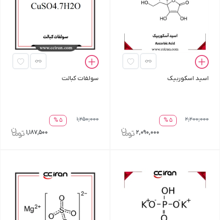
اسید اسکوربیک
سولفات کبالت
1,250,000
2,200,000
5 %
5 %
1,187,500
2,090,000