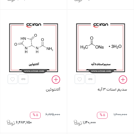
سدیم استات 3 آبه
آلانتوئین
6,825,000
1,200,000
5 %
5 %
6,483,750
1,140,000