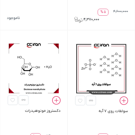
4,600,000
5 %
ناموجود
4,370,000
دکستروز مونوهیدرات
سولفات روی 7 آبه