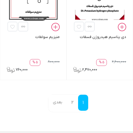
دی پتاسیم هیدروژن فسفات
منیزیم سولفات
800,000
2,600,000
5 %
5 %
760,000
2,470,000
بعدی
2
1