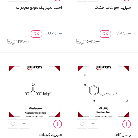
منیزیم سولفات خشک
اسید سیتریک مونو هیدرات
1,260,000
1,688,000
5 %
5 %
1,197,000
1,603,600
زانتان گام
منیزیم کربنات