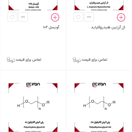
ال آرژنین هیدروکلراید
آویسل 102
تماس برای قیمت
تماس برای قیمت