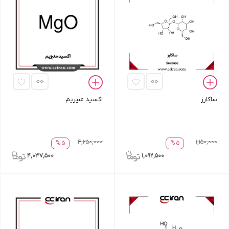
ساکارز
اکسید منیزیم
4,250,000
1,150,000
5 %
5 %
4,037,500
1,092,500