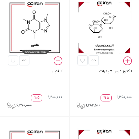
لاکتوز مونو هیدرات
کافئین
6,600,000
1,350,000
5 %
5 %
6,270,000
1,282,500