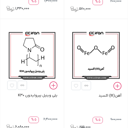
1,400,000
600,000
5 %
5 %
1,330,000
570,000
پلی وینیل پیرولیدون K30
آهن(III) اکسید
6,400,000
900,000
5 %
5 %
6,080,000
855,000