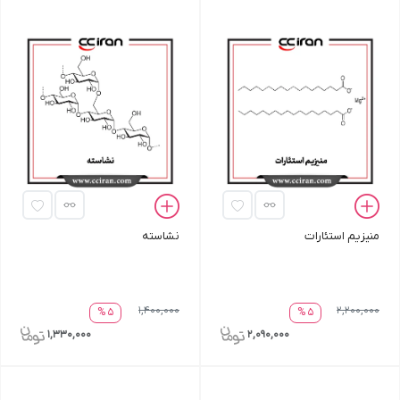
منیزیم استئارات
نشاسته
1,400,000
2,200,000
5 %
5 %
1,330,000
2,090,000