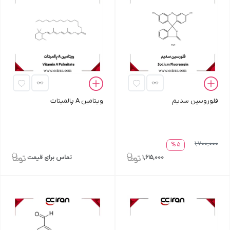
فلوروسین سدیم
ویتامین A پالمیتات
1,700,000
5 %
1,615,000
تماس برای قیمت