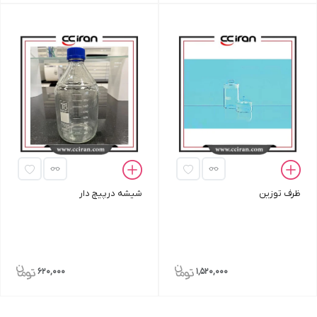
ظرف توزین
شیشه درپیچ دار
620,000
1,520,000