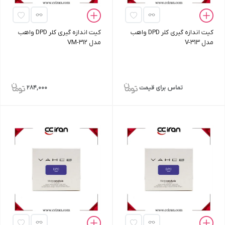
کیت اندازه‌ گیری کلر DPD واهب
کیت اندازه‌ گیری کلر DPD واهب
مدل V-313
مدل VM-312
تماس برای قیمت
284,000