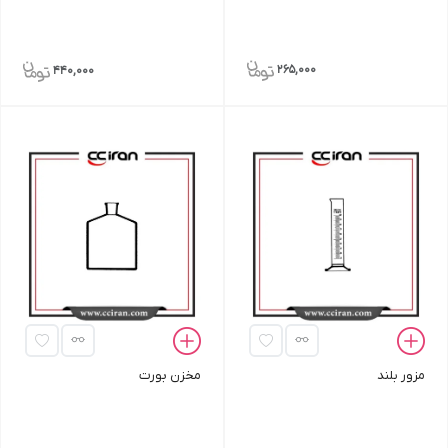
265,000
440,000
مزور بلند
مخزن بورت