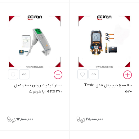
خلا سنج دیجیتال مدل Testo
تستر کیفیت روغن تستو مدل
570
Testo 270با بلوتوث
92,800,000
195,000,000