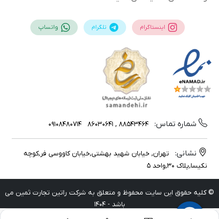
اینستاگرام
تلگرام
واتساپ
شماره تماس:
09108480714
88543464 , 86030641
نشانی:
تهران, خیابان شهید بهشتی,خیابان کاووسی فر,کوچه
نکیسا,پلاک 30,واحد 5
© کلیه حقوق این سایت محفوظ و متعلق به شرکت راتین تجارت ثمین می
باشد - 1404