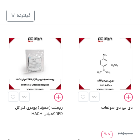
فیلترها
دی پی دی سولفات
ریجنت (معرف) پودری کلر کل
DPD کمپانی HACH
2,650,000
5 %