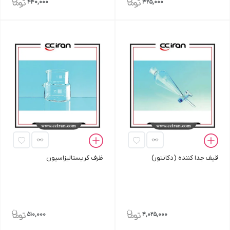
440,000
325,000
قیف جدا کننده (دکانتور)
ظرف کریستالیزاسیون
510,000
4,025,000