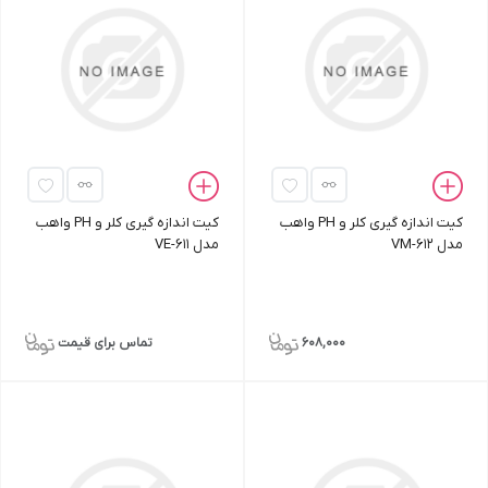
کیت اندازه‌ گیری کلر و PH واهب
کیت اندازه‌ گیری کلر و PH واهب
مدل VM-612
مدل VE-611
608,000
تماس برای قیمت