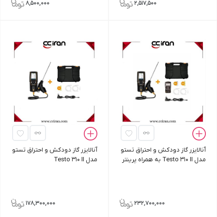
8,500,000
2,517,500
آنالایزر گاز دودکش و احتراق تستو
آنالایزر گاز دودکش و احتراق تستو
مدل Testo 310 II به همراه پرینتر
مدل Testo 310 II
بلوتوثی
178,300,000
232,700,000