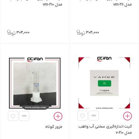
مدل vm-211
مدل vm-210
304,000
304,000
کیت اندازه‌گیری سختی آب واهب
مزور کوتاه
مدل v-210