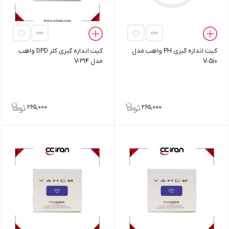
کیت اندازه‌ گیری PH واهب مدل
کیت اندازه‌ گیری کلر DPD واهب
V-510
مدل V-314
265,000
265,000