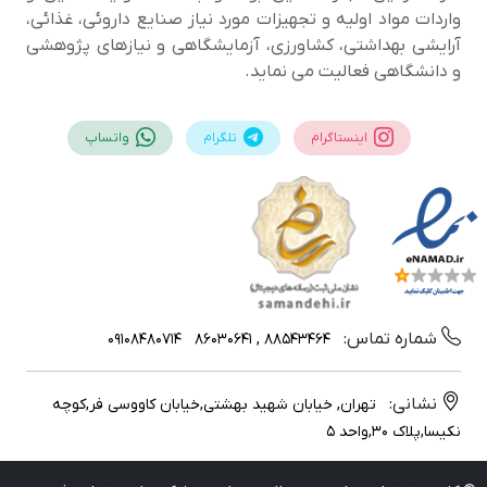
واردات مواد اولیه و تجهیزات مورد نیاز صنایع داروئی، غذائی،
آرایشی بهداشتی، کشاورزی، آزمایشگاهی و نیازهای پژوهشی
و دانشگاهی فعالیت می نماید.
اینستاگرام
تلگرام
واتساپ
شماره تماس:
09108480714
88543464 , 86030641
نشانی:
تهران, خیابان شهید بهشتی,خیابان کاووسی فر,کوچه
نکیسا,پلاک 30,واحد 5