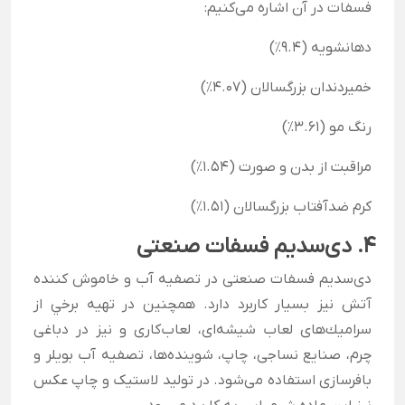
فسفات در آن اشاره می‌کنیم:
دهانشویه (9.4٪)
خمیردندان بزرگسالان (4.07٪)
رنگ مو (3.61٪)
مراقبت از بدن و صورت (1.54٪)
کرم ضدآفتاب بزرگسالان (1.51٪)
4. دی‌سدیم فسفات صنعتی
دی‌سدیم فسفات صنعتی در تصفیه آب و خاموش کننده
آتش نیز بسیار کاربرد دارد. همچنین در تهيه برخي از
سراميك‌های لعاب شيشه‌ای، لعاب‌كاری و نيز در دباغی
چرم، صنايع نساجی، چاپ، شوينده‌ها، تصفيه آب بويلر و
بافرسازی استفاده می‌شود. در تولید لاستیک و چاپ عکس