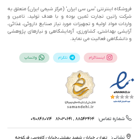
فروشگاه اینترنتی 'سی سی ایران' (مرکز شیمی ایران) متعلق به
شرکت راتین تجارت ثمین بوده و با هدف تولید، تامین و
واردات مواد اولیه و تجهیزات مورد نیاز صنایع داروئی، غذائی،
آرایشی بهداشتی، کشاورزی، آزمایشگاهی و نیازهای پژوهشی
و دانشگاهی فعالیت می نماید.
اینستاگرام
تلگرام
واتساپ
شماره تماس:
09108480714
88543464 , 86030641
نشانی:
تهران, خیابان شهید بهشتی,خیابان کاووسی فر,کوچه