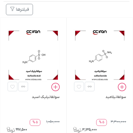
فیلترها
سولفانیلامید
سولفانیلیک اسید
1,050,000
3,300,000
5 %
5 %
997,500
3,135,000