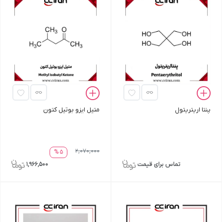
پنتا اریتریتول
متیل ایزو بوتیل کتون
2,070,000
5 %
تماس برای قیمت
1,966,500