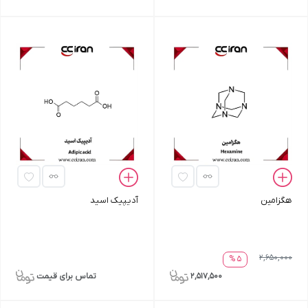
هگزامین
آدیپیک اسید
2,650,000
5 %
2,517,500
تماس برای قیمت