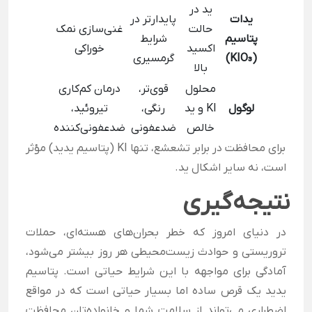
ید در
یدات
پایدارتر در
حالت
غنی‌سازی نمک
پتاسیم
شرایط
اکسید
خوراکی
(KIO₃)
گرمسیری
بالا
محلول
قوی‌تر،
درمان کم‌کاری
لوگول
KI و ید
رنگی،
تیروئید،
خالص
ضدعفونی
ضدعفونی‌کننده
برای محافظت در برابر تشعشع، تنها KI (پتاسیم یدید) مؤثر
است، نه سایر اشکال ید.
نتیجه‌گیری
در دنیای امروز که خطر بحران‌های هسته‌ای، حملات
تروریستی و حوادث زیست‌محیطی هر روز بیشتر می‌شود،
آمادگی برای مواجهه با این شرایط حیاتی است. پتاسیم
یدید یک قرص ساده اما بسیار حیاتی است که در مواقع
اضطراری می‌تواند از سلامت شما و خانواده‌تان محافظت