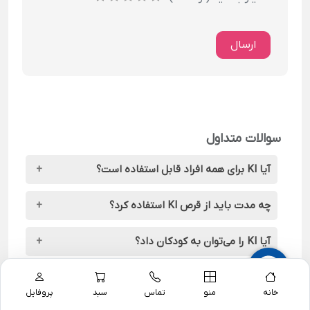
ارسال
سوالات متداول
آیا KI برای همه افراد قابل استفاده است؟
بیشتر افراد می‌توانند استفاده کنند، ولی بیماران تیروئیدی و
چه مدت باید از قرص KI استفاده کرد؟
بارداران باید با احتیاط مصرف کنند.
فقط تا زمانی که خطر تماس با ید رادیواکتیو وجود دارد
آیا KI را می‌توان به کودکان داد؟
(معمولاً 1 تا 3 روز)
بله، با دوز مناسب و دقیق.
از کجا بفهمم چه زمانی باید قرص KI بخورم؟
خانه
منو
تماس
سبد
پروفایل
فقط در صورت اعلام رسمی از سوی مراجع بهداشتی یا دولت.