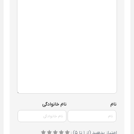
نام
نام خانوادگی
امتیاز بدهید (از 1 تا 5) :