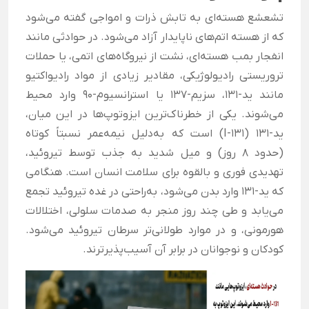
تشعشع هسته‌ای به تابش ذرات و امواجی گفته می‌شود
که از هسته اتم‌های ناپایدار آزاد می‌شود. در حوادثی مانند
انفجار بمب هسته‌ای، نشت از نیروگاه‌های اتمی، یا حملات
تروریستی رادیولوژیکی، مقادیر زیادی از مواد رادیواکتیو
مانند ید-۱۳۱، سزیم-۱۳۷ یا استرانسیوم-۹۰ وارد محیط
می‌شوند. یکی از خطرناک‌ترین ایزوتوپ‌ها در این میان،
ید-۱۳۱ (I-131) است که به‌دلیل نیمه‌عمر نسبتاً کوتاه
(حدود ۸ روز) و میل شدید به جذب توسط تیروئید،
تهدیدی فوری و بالقوه برای سلامت انسان است. هنگامی
که ید-۱۳۱ وارد بدن می‌شود، به‌راحتی در غده تیروئید تجمع
می‌یابد و طی چند روز منجر به صدمات سلولی، اختلالات
هورمونی، و در موارد طولانی‌تر سرطان تیروئید می‌شود.
کودکان و نوجوانان در برابر آن آسیب‌پذیرترند.