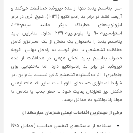
خیر. پتاسیم یدید تنها از غده تیروئید محافظت می‌کند و
آن‌هم فقط در برابر ید رادیواکتیو (I-131). هیچ اثری در برابر
ایزوتوپ‌های خطرناک دیگر مانند سزیم-۱۳۷،
استرانسیوم-۹۰ یا پلوتونیوم-۲۳۹ ندارد. بنابراین باید
پتاسیم یدید را به‌عنوان یک بخش از یک استراتژی کامل
حفاظت تشعشعی در نظر گرفت، نه راه‌حل نهایی. اگرچه
مصرف پتاسیم یدید نقش مهمی در محافظت از غده
تیروئید در برابر ید رادیواکتیو دارد، اما به‌تنهایی برای
جلوگیری از اثرات گسترده تشعشع کافی نیست. بنابراین، در
شرایط اضطراری هسته‌ای، لازم است سایر اقدامات ایمنی
مکمل نیز هم‌زمان رعایت شود تا خطر جذب یا تماس با
مواد رادیواکتیو به حداقل برسد.
برخی از مهم‌ترین اقدامات ایمنی هم‌زمان عبارت‌اند از:
استفاده از ماسک‌های تنفسی مناسب (حداقل N95