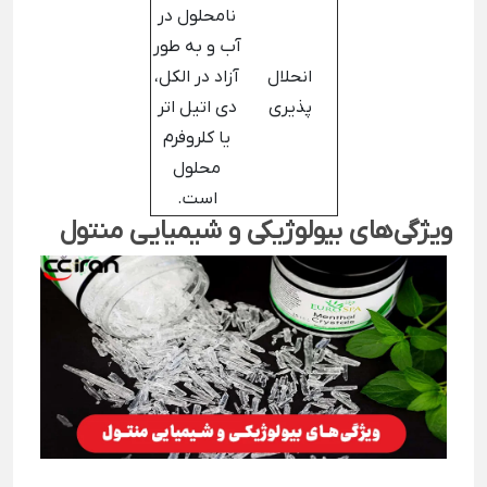
نامحلول در
آب و به طور
انحلال
آزاد در الکل،
پذیری
دی اتیل اتر
یا کلروفرم
محلول
است.
ویژگی‌های بیولوژیکی و شیمیایی منتول