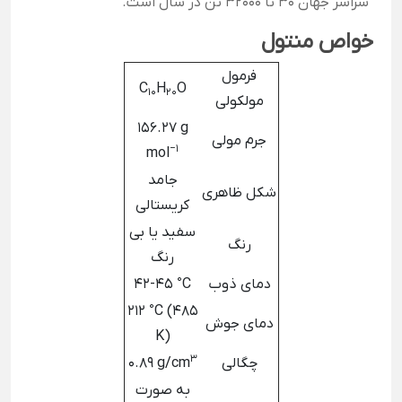
سراسر جهان 30 تا 32000 تن در سال است.
خواص منتول
فرمول
C
H
O
10
20
مولکولی
156.27 g
جرم مولی
−1
mol
جامد
شکل ظاهری
کریستالی
سفید یا بی
رنگ
رنگ
دمای ذوب
42-45 °C
212 °C (485
دمای جوش
K)
3
چگالی
0.89 g/cm
به صورت