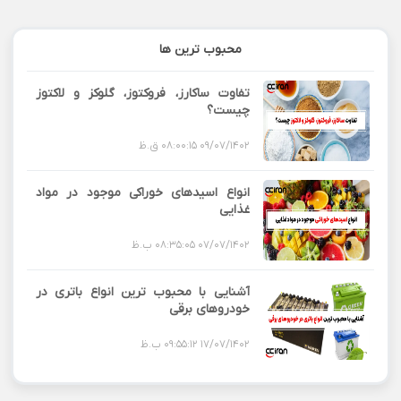
محبوب ترین ها
تفاوت ساکارز، فروکتوز، گلوکز و لاکتوز
چیست؟
09/07/1402 08:00:15 ق.ظ
انواع اسیدهای خوراکی موجود در مواد
غذایی
07/07/1402 08:35:05 ب.ظ
آشنایی با محبوب ترین انواع باتری در
خودروهای برقی
17/07/1402 09:55:12 ب.ظ