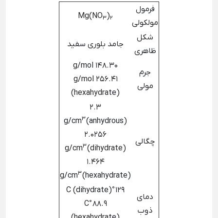
فرمول
Mg(NO
)
۳
۲
مولکولی
شکل
جامد بلوری سفید
ظاهری
148.30 g/mol
جرم
256.41 g/mol
مولی
(hexahydrate)
2.3
3
g/cm
(anhydrous)
2.0256
چگالی
3
g/cm
(dihydrate)
1.464
3
g/cm
(hexahydrate)
129 °C (dihydrate)
دمای
88.9 °C
ذوب
(hexahydrate)