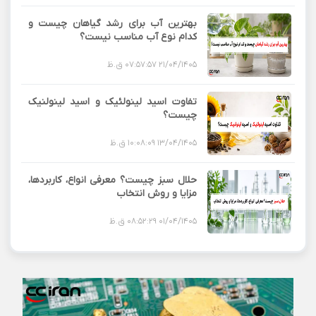
بهترین آب برای رشد گیاهان چیست و
کدام نوع آب مناسب نیست؟
21/04/1405 07:57:57 ق.ظ
تفاوت اسید لینولئیک و اسید لینولنیک
چیست؟
13/04/1405 10:08:09 ق.ظ
حلال سبز چیست؟ معرفی انواع، کاربردها،
مزایا و روش انتخاب
01/04/1405 08:52:29 ق.ظ