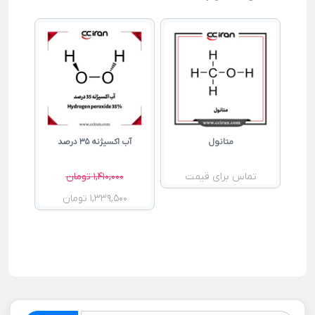
متانول
آب اکسیژنه 35 درصد
تماس برای قیمت
1,410,000 تومان
1,339,500 تومان