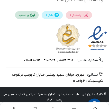
و دانشگاهی فعالیت می نماید.
اینستاگرام
تلگرام
واتساپ
شماره تماس:
09108480714
88543464 , 86030641
نشانی:
تهران, خیابان شهید بهشتی,خیابان کاووسی فر,کوچه
نکیسا,پلاک 30,واحد 5
© کلیه حقوق این سایت محفوظ و متعلق به شرکت راتین تجارت ثمین می
باشد - 1404