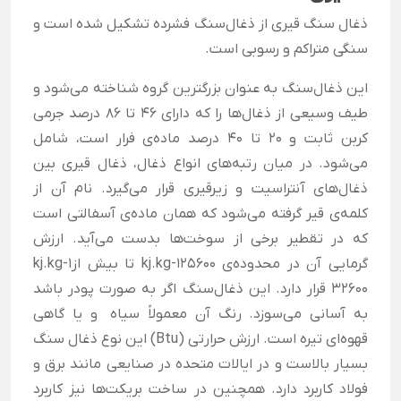
ذغال سنگ قیری از ذغال‌سنگ فشرده تشکیل شده است و
سنگی متراکم و رسوبی است.
این ذغال‌سنگ به عنوان بزرگترین گروه شناخته می‌شود و
طیف وسیعی از ذغال‌ها را که دارای 46 تا 86 درصد جرمی
کربن ثابت و 20 تا 40 درصد ماده‌ی فرار است، شامل
می‌شود. در میان رتبه‌های انواع ذغال، ذغال قیری بین
ذغال‌های آنتراسیت و زیرقیری قرار می‌گیرد. نام آن از
کلمه‌ی قیر گرفته می‌شود که همان ماده‌ی آسفالتی است
که در تقطیر برخی از سوخت‌ها بدست می‌آید. ارزش
گرمایی آن در محدوده‌ی kj.kg-125600 تا بیش ازkj.kg-1
32600 قرار دارد. این ذغال‌سنگ اگر به صورت پودر باشد
به آسانی می‌سوزد. رنگ آن معمولاً سیاه و یا گاهی
قهوه‌ای تیره است. ارزش حرارتی (Btu) این نوع ذغال سنگ
بسیار بالاست و در ایالات متحده در صنایعی مانند برق و
فولاد کاربرد دارد. همچنین در ساخت بریکت‌ها نیز کاربرد