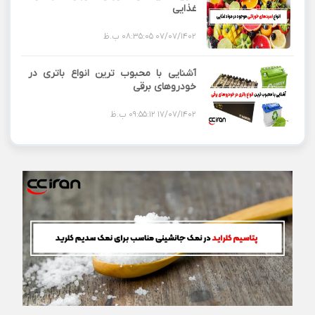
غذایی
07/07/1402 08:35:05 ب.ظ
آشنایی با محبوب ترین انواع باتری در
خودروهای برقی
17/07/1402 09:55:12 ب.ظ