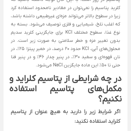
کلرید پتاسیم را نمی‌توان در مقادیر نامحدود استفاده کرد
زیرا در سطوح بالاتر می‌تواند مزه‌ای غیرطبیعی داشته باشد،
که اغلب تلخ، شیمیایی و فلزی توصیف می‌شود. بسته به
نوع غذا، سطوح مختلف KCl برای جایگزینی کلرید سدیم
بدون تغییر مزه و خطر سلامتی به صورت زیر است. در
محلول‌های آبی، KCl حدود 20 درصد، در خمیر پیتزا 25٪، در
نان قهوه‌ای و سفید 30٪، در پنیر چدار 46٪ و در پنیر فتا
حتی تا 50٪ این ماده جایگزین NaCl می‌شود.
در چه شرایطی از پتاسیم کلراید و
مکمل‌های پتاسیم استفاده
نکنیم؟
اگر شرایط زیر را دارید به هیچ عنوان از پتاسیم
کلراید استفاده نکنید: