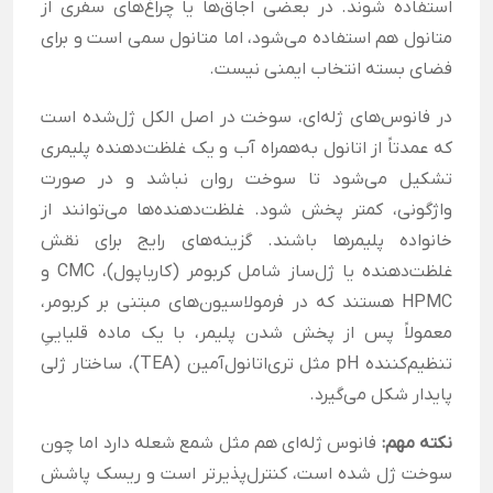
استفاده شوند. در بعضی اجاق‌ها یا چراغ‌های سفری از
متانول هم استفاده می‌شود، اما متانول سمی است و برای
فضای بسته انتخاب ایمنی نیست.
در فانوس‌های ژله‌ای، سوخت در اصل الکل ژل‌شده است
که عمدتاً از اتانول به‌همراه آب و یک غلظت‌دهنده پلیمری
تشکیل می‌شود تا سوخت روان نباشد و در صورت
واژگونی، کمتر پخش شود. غلظت‌دهنده‌ها می‌توانند از
خانواده پلیمرها باشند. گزینه‌های رایج برای نقش
غلظت‌دهنده یا ژل‌ساز شامل کربومر (کارباپول)، CMC و
HPMC هستند که در فرمولاسیون‌های مبتنی بر کربومر،
معمولاً پس از پخش شدن پلیمر، با یک ماده قلیاییِ
تنظیم‌کننده pH مثل تری‌اتانول‌آمین (TEA)، ساختار ژلی
پایدار شکل می‌گیرد.
نکته مهم:
فانوس ژله‌ای هم مثل شمع شعله دارد اما چون
سوخت ژل شده است، کنترل‌پذیرتر است و ریسک پاشش