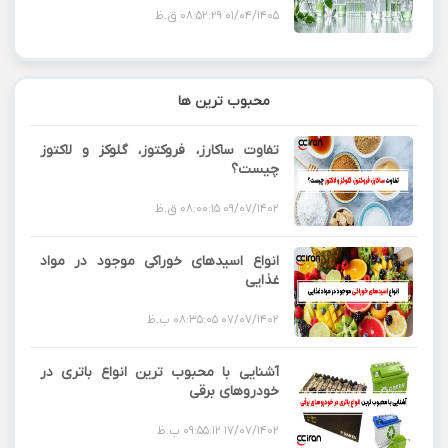
01/04/1405 08:52:29 ق.ظ
محبوب ترین ها
تفاوت ساکارز، فروکتوز، گلوکز و لاکتوز
چیست؟
09/07/1402 08:00:15 ق.ظ
انواع اسیدهای خوراکی موجود در مواد
غذایی
07/07/1402 08:35:05 ب.ظ
آشنایی با محبوب ترین انواع باتری در
خودروهای برقی
17/07/1402 09:55:12 ب.ظ