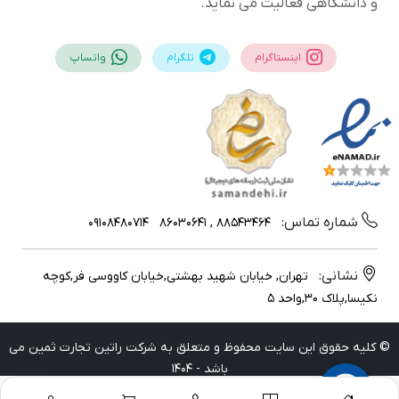
و دانشگاهی فعالیت می نماید.
اینستاگرام
تلگرام
واتساپ
شماره تماس:
09108480714
88543464 , 86030641
نشانی:
تهران, خیابان شهید بهشتی,خیابان کاووسی فر,کوچه
نکیسا,پلاک 30,واحد 5
© کلیه حقوق این سایت محفوظ و متعلق به شرکت راتین تجارت ثمین می
باشد - 1404