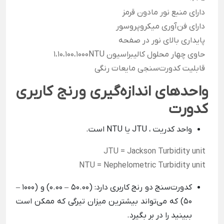
دارای منبع نور مادون قرمز
دارای فن‌آوری میکروپروسور
پایداری بالای نور در صفحه
حاوی چهار محلول کالیبراسیون 1،10،100،1000NTU
قابلیت کدورت‌سنجی مایعات رنگی
واحدهای اندازه‌گيری و
رنج کاربری
كدورت
واحد کدریت ، JTU یا NTU است.
JTU = Jackson Turbidity unit
NTU = Nephelometric Turbidity unit
کدورت‌سنج دو رنج کاربری دارد: (50.00 – 0.00) و (1000 –
50) که می‌تواند بیشترین میزان تیرگی که ممکن است
ببینید را در بر بگیرد.