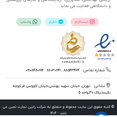
و دانشگاهی فعالیت می نماید.
اینستاگرام
تلگرام
واتساپ
شماره تماس:
09108480714
88543464 , 86030641
نشانی:
تهران, خیابان شهید بهشتی,خیابان کاووسی فر,کوچه
نکیسا,پلاک 30,واحد 5
© کلیه حقوق این سایت محفوظ و متعلق به شرکت راتین تجارت ثمین می
باشد - 1404