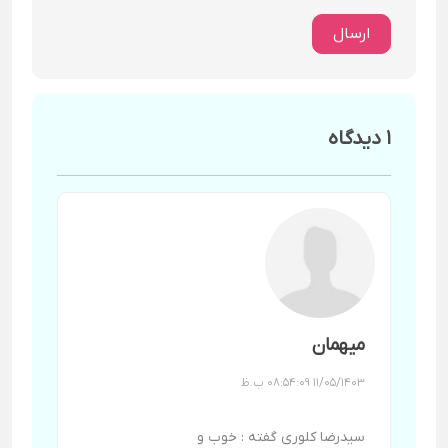
ارسال
1 دیدگاه
میهمان
11/05/1403 08:54:09 ب.ظ
سیدرضا کلوری گفته : خوب و