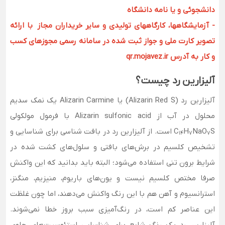
دانشجوئی و یا نامه دانشگاه
- آزمایشگاهها، کارگاههای تولیدی و سایر خریداران مجاز با ارائه
تصویر کارت ملی و جواز ثبت شده در سامانه رسمی مجوزهای کسب
و کار به آدرس qr.mojavez.ir
آلیزارين رد چیست؟
آلیزارین رد (Alizarin Red S) یا Alizarin Carmine یک نمک سدیم
محلول در آب از Alizarin sulfonic acid با فرمول مولکولی
NaO
H
C
S است. از آلیزارین رد در بافت شناسی برای شناسایی و
14
7
7
تشخیص کلسیم در برش‌های بافتی و سلول‌های کشت شده در
شرایط برون تنی استفاده می‌شود؛ البته باید بدانید که این واکنش
صرفا مختص کلسیم نیست و یون‌های باریوم، منیزیم، منگنز،
استرانسیوم و آهن هم با این رنگ واکنش می‌‌دهند، اما چون غلظت
این عناصر کم است، در رنگ‌آمیزی سبب بروز خطا نمی‌شوند.
آلیزارین رد یک رنگ شایع برای شناسایی استئوسیت‌های حاوی