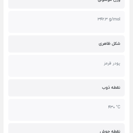
342.3 g/mol
شکل ظاهری
پودر قرمز
نقطه ذوب
430 °C
نقطه جوش