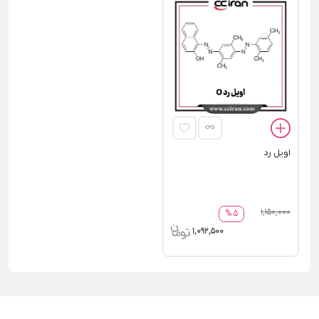
اويل رد
1,150,000
5 %
1,092,500