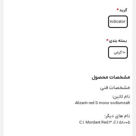
-
گرید
*
Indicator
بسته بندی
*
10 گرمی
مشخصات محصول
مشخصات فنی
نام لاتین
:
Alizarin red S mono sodiumsalt
نام های دیگر
:
C.I. Mordant Red 3 ،C.I 58005