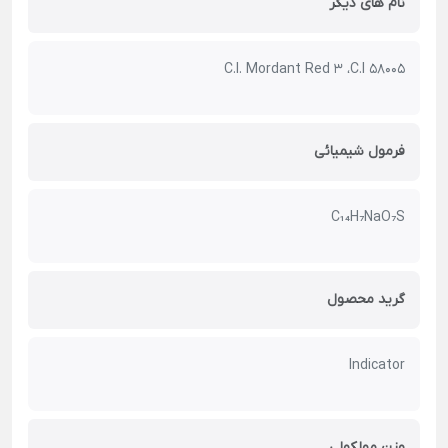
نام های دیگر
C.I. Mordant Red 3 ،C.I 58005
فرمول شیمیائی
C₁₄H₇NaO₇S
گرید محصول
Indicator
وزن مولکولی