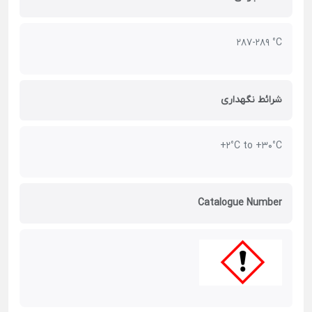
287-289 °C
شرائط نگهداری
+2°C to +30°C
Catalogue Number