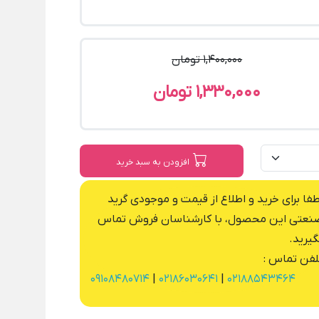
1,400,000 تومان
1,330,000 تومان
افزودن به سبد خرید
طفا برای خرید و اطلاع از قیمت و موجودی گرید
نعتی این محصول، با کارشناسان فروش تماس
گیرید.
لفن تماس :
09108480714
|
02186030641
|
02188543464