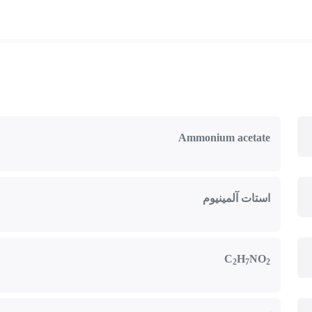
Ammonium acetate
استات آلمینیوم
C
H
NO
2
7
2