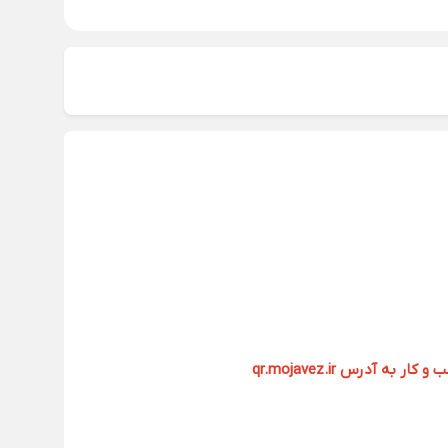
آدرس qr.mojavez.ir