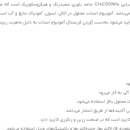
آمونیوم استات (Ammonium acetate) با فرمول شیمیایی CH₃COONH₄ جامد بلوری سف
می‌باشد. آمونیوم استات محلول در الکل، استون، آمونیاک مایع و آب اس
تولید می‌شود. به‌دست آوردن کریستال آمونیوم استات به دلیل ماهیت ریز
د.
 محلول بافر استفاده می‌شود.
 آلاینده‌ها از طریق انتشار می‌باشد.
اربرد است که در صنعت رزین و رنگرزی کاربرد دارد.
فجره، قارچ‌کش‌ها، حشره‌کش‌ها و پلاستیک‌های ونیل استفاده می‌شود.