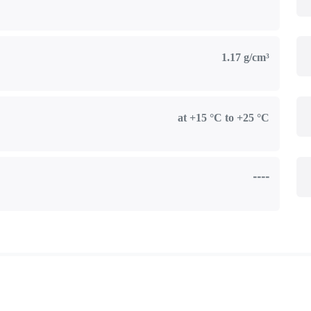
1.17 g/cm³
at +15 °C to +25 °C
----