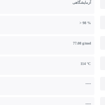
آزمایشگاهی
> 98 %
77.08 g/mol
114 °C
----
----