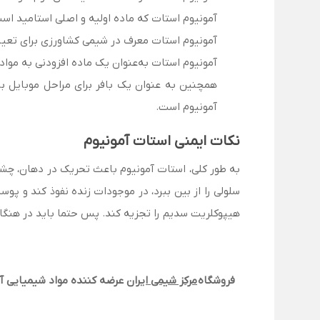
آمونیوم استات که ماده اولیه و اصلی استامید اس
آمونیوم استات معرف در شیمی کشاورزی برای تعیین CEC خاک (ظرفیت تبادل کاتیون) و تعیین میزان پتاسیم خاک به‌عنوان جایگزین عمل 
آمونیوم استات به‌عنوان یک ماده افزودنی به موادغذایی جهت تنظیم میزان اسیدیته ا
آمونیوم است.
نکات ایمنی استات آمونیوم
به طور کلی، استات آمونیوم باعث تحریک در دهان، چشم
سلولی را از بین ببرد، در موجودات زنده نفوذ کند و پوس
هیپوکلریت سدیم را تجزیه کند. پس حتما باید در هنگام
فروشگاه
مرکز شیمی ایران
عرضه کننده مواد شیمیایی آ