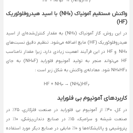
HF + NH
F → (NH
)HF
4
4
2
واکنش مستقیم آمونیاک
(NH₃)
با اسید هیدروفلوئوریک
)
(HF
در این روش، گاز آمونیاک (NH₃) به مقدار کنترل‌شده‌ای از اسید
هیدروفلوئوریک (HF) مایع اضافه می‌شود. تنظیم دقیق نسبت‌های
NH₃ و HF در این فرآیند اهمیت زیادی دارد، زیرا مقدار نامناسب
HF می‌تواند منجر به تولید آمونیوم فلوراید (NH₄F) به جای
NH₄HF₂ شود. معادله‌ی واکنش به شکل زیر است :
HF + NH
→ (NH
)HF
3
4
2
کاربردهای آمونیوم بی‌ فلوراید
در کل، 40٪ از آمونیوم بی‌ فلوراید در صنعت فلزکاری، 25٪ در
صنعت شیشه و سرامیک، 15٪ در صنایع دندان‌پزشکی، 10٪ در
پتروشیمی و پالایشگاه‌ها و 10٪ مابقی در صنایع دیگر مورد استفاده