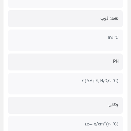
نقطه ذوب
125 °C
PH
2 (5.7 g/l, H
O,20 °C)
2
چگالی
3
1.500 g/cm
(20 °C)