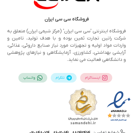
فروشگاه
سی سی ایران
فروشگاه اینترنتی 'سی سی ایران' (مرکز شیمی ایران) متعلق به
شرکت راتین تجارت ثمین بوده و با هدف تولید، تامین و
واردات مواد اولیه و تجهیزات مورد نیاز صنایع داروئی، غذائی،
آرایشی بهداشتی، کشاورزی، آزمایشگاهی و نیازهای پژوهشی
و دانشگاهی فعالیت می نماید.
اینستاگرام
تلگرام
واتساپ
شماره تماس:
09108480714
88543464 , 86030641