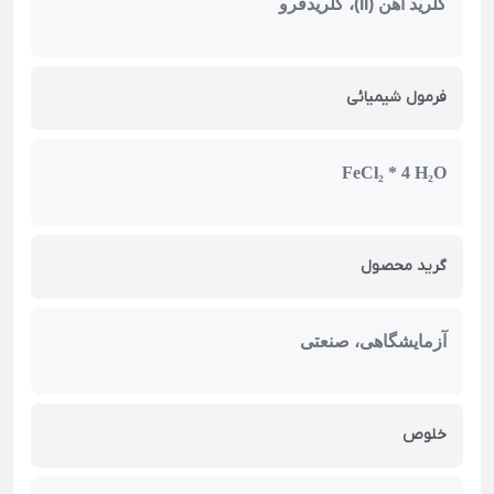
کلرید آهن (II)، کلریدفرو
فرمول شیمیائی
FeCl₂ * 4 H₂O
گرید محصول
آزمایشگاهی، صنعتی
خلوص