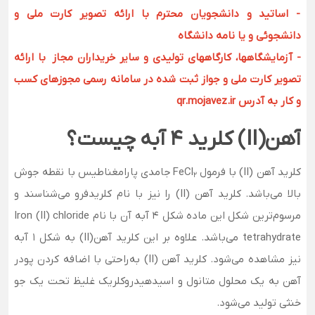
- اساتید و دانشجویان محترم با ارائه تصویر کارت ملی و
دانشجوئی و یا نامه دانشگاه
- آزمایشگاهها، کارگاههای تولیدی و سایر خریداران مجاز با ارائه
تصویر کارت ملی و جواز ثبت شده در سامانه رسمی مجوزهای کسب
و کار به آدرس qr.mojavez.ir
آهن(II) کلرید 4 آبه چیست؟
کلرید آهن (II) با فرمول FeCl
جامدی پارامغناطیس با نقطه جوش
2
بالا می‌باشد. کلرید آهن (II) را نیز با نام کلریدفرو می‌شناسند و
مرسوم‌ترین شکل این ماده شکل 4 آبه آن با نام Iron (II) chloride
tetrahydrate می‌باشد. علاوه بر این کلرید آهن(II) به شکل 1 آبه
نیز مشاهده می‌شود. کلرید آهن (II) به‌راحتی با اضافه کردن پودر
آهن به یک محلول متانول و اسیدهیدروکلریک غلیظ تحت یک جو
خنثی تولید می‌شود.