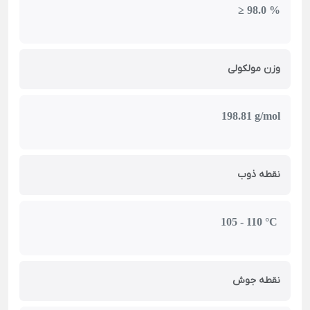
≥ 98.0 %
وزن مولکولی
198.81 g/mol
نقطه ذوب
105 - 110 °C
نقطه جوش