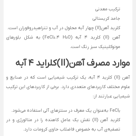
ترکیب معدنی
جامد کریستالی
کلرید آهن(II) چهار آبه محلول در آب و تتراهیدروفوران است.
آهن (II) کلرید 4 آبه (FeCl₂.4 H₂O) به شکل بلورهای
مونوکلینیک سبز رنگ است.
موارد مصرف آهن
(II)
کلراید 4 آبه
آهن (II) کلرید 4 آبه، یک ترکیب شیمیایی است که در صنایع و
علوم مختلف کاربردهای متعددی دارد. برخی از کاربردهای این ترکیب
شیمیایی عبارتند از:
FeCl
به‌عنوان یک معرف در سنتزهای آلی استفاده می‌شود.
2
کلرید آهن (II) نقش یک عامل کاهنده را در متالورژی و در
تصفیه‌ی آب به خصوص فاضلاب حاوی کرومات دارد.