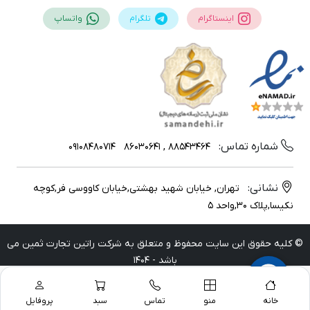
اینستاگرام
تلگرام
واتساپ
شماره تماس:
09108480714
88543464 , 86030641
نشانی:
تهران, خیابان شهید بهشتی,خیابان کاووسی فر,کوچه
نکیسا,پلاک 30,واحد 5
© کلیه حقوق این سایت محفوظ و متعلق به شرکت راتین تجارت ثمین می
باشد - 1404
خانه
منو
تماس
سبد
پروفایل