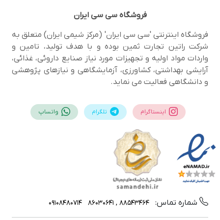
فروشگاه
سی سی ایران
فروشگاه اینترنتی 'سی سی ایران' (مرکز شیمی ایران) متعلق به
شرکت راتین تجارت ثمین بوده و با هدف تولید، تامین و
واردات مواد اولیه و تجهیزات مورد نیاز صنایع داروئی، غذائی،
آرایشی بهداشتی، کشاورزی، آزمایشگاهی و نیازهای پژوهشی
و دانشگاهی فعالیت می نماید.
اینستاگرام
تلگرام
واتساپ
شماره تماس:
09108480714
88543464 , 86030641