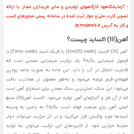
- آزمایشگاهها، کارگاههای تولیدی و سایر خریداران مجاز با ارائه
تصویر کارت ملی و جواز ثبت شده در سامانه رسمی مجوزهای کسب
و کار به آدرس qr.mojavez.ir
آهن(III) اکساید چیست؟
آهن (III) اکسید (Iron(III) oxide) یا فریک اسید (Ferric oxide) با
فرمول شیمیایی Fe
O
یک ترکیب شیمیایی معدنی است که
2
3
قابلیت انحلال در آب را دارد. این ماده به صورت جامد پودری
قهوه‌ای-قرمز عرضه می‌شود و به‌طور معمول در هماتیت یافت
می‌شود؛ این سنگ، اصلی‌ترین سنگ معدن برای استخراج آهن است
که از آن فلز و آلیاژهای آهن تولید می‌شود. اکسید آهن(III) منبع
اصلی آهن برای صنعت فولاد است. Fe
O
به راحتی به وسیله
2
3
اسیدها مورد واکنش قرار می‌گیرد؛ و در اثر حرارت، می‌تواند دچار
تجزیه حرارتی شود. از کاربردهای این ترکیب می‌توان به تولید