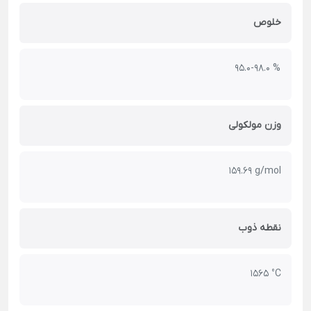
خلوص
% 95.0-98.0
وزن مولکولی
159.69 g/mol
نقطه ذوب
1565 °C