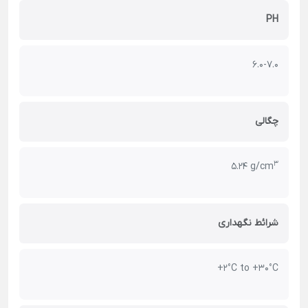
PH
6.0-7.0
چگالی
3
5.24 g/cm
شرائط نگهداری
+2°C to +30°C