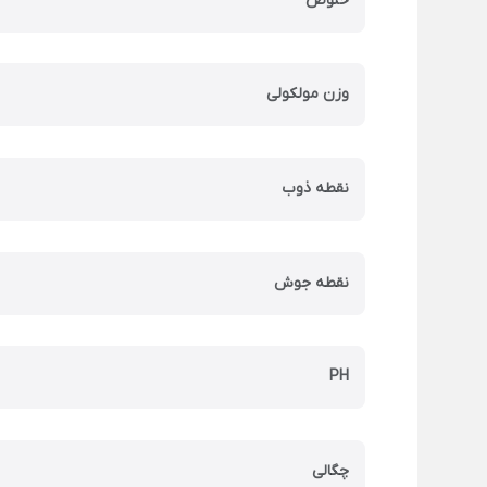
خلوص
وزن مولکولی
نقطه ذوب
نقطه جوش
PH
چگالی