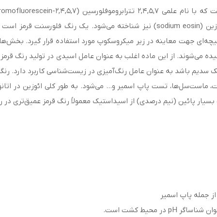
yellowish)، برم ائوزین (bromoeosine) و یا سدیم ائوزین (sodium eosin) نیز شناخت
اهیچه‌ای جهت معاینه در زیر میکروسکوپ مورد استفاده قرار گیرد. بخش‌ه
ی‌پذیرند، اصطلاحاً ائوزینوفیلیک eosinophilic نامیده می‌شوند. از این ماده اغلب به عنوان عامل اسید
مک سدیم باشد به عنوان عامل رنگ‌آمیزی در زیست‌شناسی کاربرد دارد. رن
ت، ماست‌سل‌ها، تست پاپ اسمیر و… می‌شود. به طور کلی ائوزین در اتا
بسیار پائین (نیم درصدی) از اسیداستیک معمولاً رنگ قرمز عمیق‌تری در 
ز جمله پاپ اسمیر
در محیط کشت است.