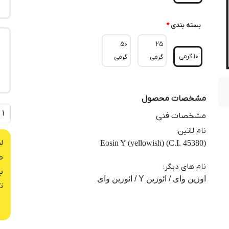
بسته بندی
*
50
25
10 گرمی
گرمی
گرمی
مشخصات محصول
مشخصات فنی
نام لاتین
:
ل
Eosin Y (yellowish) (C.I. 45380)
ص
نام های دیگر
:
ب
اوزین وای / ائوزین Y / ائوزین وای
ت