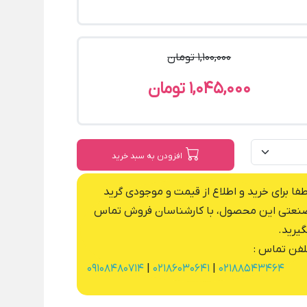
1,100,000 تومان
1,045,000 تومان
افزودن به سبد خرید
طفا برای خرید و اطلاع از قیمت و موجودی گرید
نعتی این محصول، با کارشناسان فروش تماس
گیرید.
لفن تماس :
09108480714
|
02186030641
|
02188543464