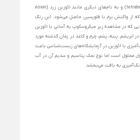
ائوزین (Eosin Y) یا ائوزینy نوعی نمک سدیم آلی است که با نام علمی 2,4,5,7 تترابروموفلورسین (2,4,5,7-tetrabromofluorescein) و به نام‌های دیگری مانند ائوزین زرد (eosin
ه می‌شود. یک رنگ فلورسنت قرمز است که از واکنش برم با فلورسین حاصل می‌شود. این رنگ
ایی که در مشاهده زیر میکروسکوپ به آسانی با ائوزین
ی در تولید رنگ قرمز در ابریشم، پنبه، پشم، چرم و کاغذ در زمان گذشته مورد
گ‌آمیزی با ائوزین در آزمایشگاه‌های زیست‌شناسی باعث
نول محلول است اما نوع نمک پتاسیم و سدیم آن در آب
رنگ‌آمیزی به بافت می‌بخشد.