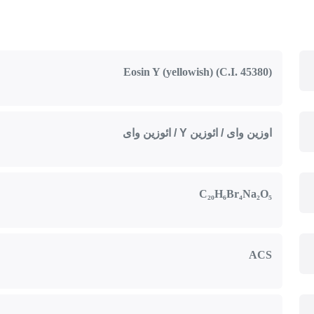
Eosin Y (yellowish) (C.I. 45380)
اوزین وای / ائوزین Y / ائوزین وای
C₂₀H₆Br₄Na₂O₅
ACS