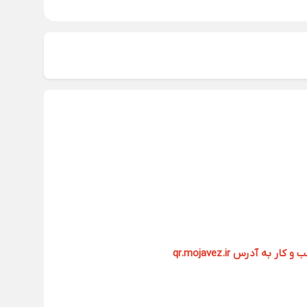
آدرس qr.mojavez.ir