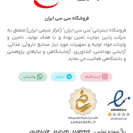
فروشگاه
سی سی ایران
فروشگاه اینترنتی 'سی سی ایران' (مرکز شیمی ایران) متعلق به
شرکت راتین تجارت ثمین بوده و با هدف تولید، تامین و
واردات مواد اولیه و تجهیزات مورد نیاز صنایع داروئی، غذائی،
آرایشی بهداشتی، کشاورزی، آزمایشگاهی و نیازهای پژوهشی
و دانشگاهی فعالیت می نماید.
اینستاگرام
تلگرام
واتساپ
شماره تماس:
09108480714
88543464 , 86030641