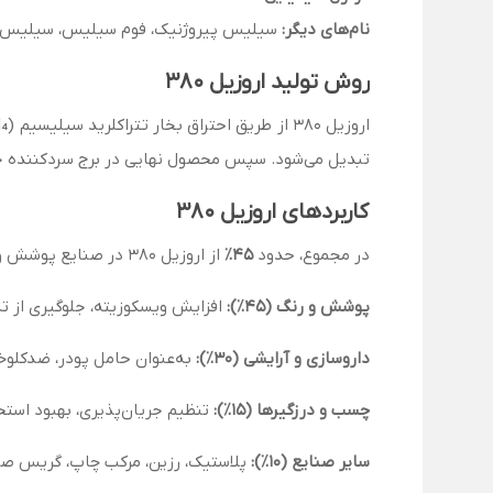
نام‌های دیگر:
سیلیس پیروژنیک، فوم سیلیس، سیلیس کلوئیدی، Fumed Silica
روش تولید اروزیل ۳۸۰
تبدیل می‌شود. سپس محصول نهایی در برج سردکننده ج
کاربردهای اروزیل ۳۸۰
در مجموع، حدود
۴۵٪
از اروزیل ۳۸۰ در صنایع پوشش و رنگ،
پوشش و رنگ (۴۵٪):
افزایش ویسکوزیته، جلوگیری از ت
داروسازی و آرایشی (۳۰٪):
به‌عنوان حامل پودر، ضدکلوخه،
چسب و درزگیرها (۱۵٪):
تنظیم جریان‌پذیری، بهبود استح
سایر صنایع (۱۰٪):
پلاستیک، رزین، مرکب چاپ، گریس صنع