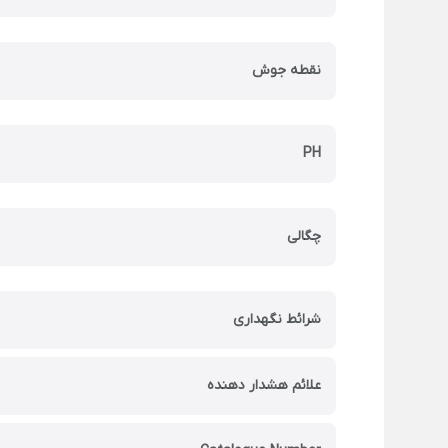
نقطه جوش
PH
چگالی
شرائط نگهداری
علائم هشدار دهنده