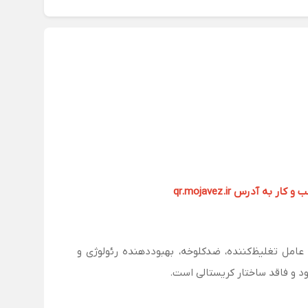
آدرس qr.mojavez.ir
ن عامل تغلیظ‌کننده، ضدکلوخه، بهبوددهنده رئولوژی و
د و فاقد ساختار کریستالی است.