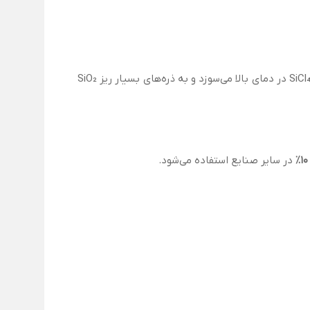
اروزیل ۳۸۰ از طریق احتراق بخار تتراکلرید سیلیسیم (SiCl₄) در حضور گاز هیدروژن و اکسیژن تولید می‌شود. در این فرآیند، بخار SiCl₄ در دمای بالا می‌سوزد و به ذره‌های بسیار ریز SiO₂
۱۰٪
در سایر صنایع استفاده می‌شود.