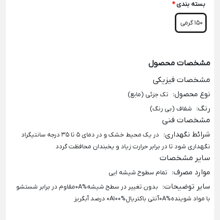
بسته بندی
*
150 گرمی
مشخصات محصول
مشخصات فیزیکی
نوع محصول
:
تک جزئی (مایع)
رنگ
:
شفاف (بی رنگ)
مشخصات فنی
شرائط نگهداری
:
در یک محیط خشک و در دمای 5 تا 35 درجه سانتیگراد
نگهداری شود تا در برابر حرارت زیاد و یخبندان محافظت گردد
سایر مشخصات
موارد مصرف
:
تمام سطوح شیشه ایی
سایر توضیحات
:
بدون تغییر در سطح شیشه%0Aمقاوم در برابر شستشو
با مواد شوینده%0Aآنتی باکتریال%0A100 درصد آبگریز