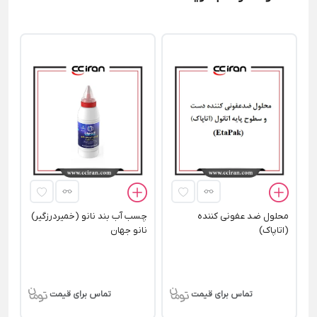
اس
بی
محلول ضد عفونی کننده
چسب آب بند نانو (خمیردرزگیر)
(اتاپاک)
نانو جهان
تماس برای قیمت
تماس برای قیمت