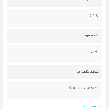
53 ◦C
نقطه جوش
≥100 ◦C
شرائط نگهداری
Store at 15 to 25 ◦C
مشاهده بیشتر