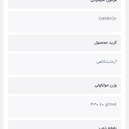
فرمول شیمیائی
C24H46O6
گرید محصول
آزمایشگاهی
وزن مولکولی
430.70 g/mol
نقطه ذوب