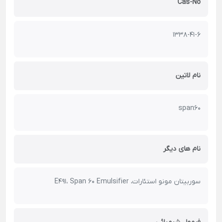
Cas-No
1338-41-6
نام لاتین
span60
نام های دیگر
سوربیتان مونو استئارات، E491، Span 60 Emulsifier