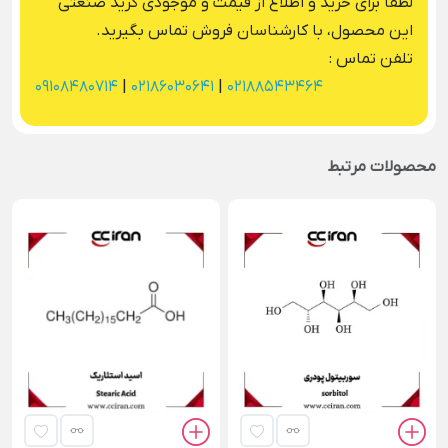
لطفا برای خرید و اطلاع از قیمت و موجودی گرید صنعتی
این محصول، با کارشناسان فروش تماس بگیرید.
تلفن تماس :
09108480714
|
02186030641
|
02188543464
محصولات مرتبط