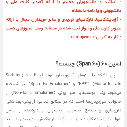
- اساتید و دانشجویان محترم با ارائه تصویر کارت ملی و
دانشجوئی و یا نامه دانشگاه
- آزمایشگاهها، کارگاههای تولیدی و سایر خریداران مجاز با ارائه
تصویر کارت ملی و جواز ثبت شده در سامانه رسمی مجوزهای کسب
و کار به آدرس qr.mojavez.ir
اسپن ۶۰ (Span 60) چیست؟
اسپن ۶۰ که با نام‌های “سوربیتان مونو استئارات” (Sorbitan
Monostearate)، “E491” و “Span 60 Emulsifier” نیز شناخته
می‌شود، یک امولسیفایر غیر یونی (Non-Ionic Emulsifier) از
خانواده سوربیتان‌ها است که در صنایع غذایی، آرایشی-بهداشتی،
داروسازی و صنایع شیمیایی به‌عنوان پایدارکننده و عامل
امولسیون‌کننده کاربرد دارد. این ترکیب از واکنش سوربیتول با اسید