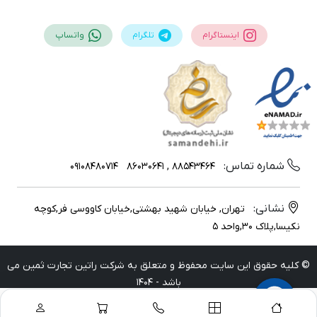
اینستاگرام
تلگرام
واتساپ
شماره تماس:
09108480714
88543464 , 86030641
نشانی:
تهران, خیابان شهید بهشتی,خیابان کاووسی فر,کوچه
نکیسا,پلاک 30,واحد 5
© کلیه حقوق این سایت محفوظ و متعلق به شرکت راتین تجارت ثمین می
باشد - 1404