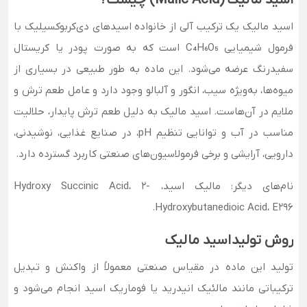
اسید مالیک یک ترکیب آلی از خانواده اسیدهای دی‌کربوکسیلیک با
فرمول شیمیایی C₄H₆O₅ است که به صورت پودر یا کریستال
سفیدرنگ عرضه می‌شود. این ماده به طور طبیعی در بسیاری از
میوه‌ها، به‌ویژه سیب، انگور و آلبالو وجود دارد و عامل طعم ترش و
ملایم در آن‌هاست. اسید مالیک به دلیل طعم ترش پایدار، حلالیت
مناسب در آب و توانایی تنظیم pH، در صنایع غذایی، نوشیدنی،
دارویی، آرایشی و برخی فرمولاسیون‌های صنعتی کاربرد گسترده دارد.
نام‌های دیگر: مالیک اسید، Hydroxy Succinic Acid، 2-
Hydroxybutanedioic Acid، E296.
روش تولید اسید مالیک
تولید این ماده در مقیاس صنعتی معمولاً از واکنش و تبدیل
ترکیباتی مانند مالئیک انیدرید یا فوماریک اسید انجام می‌شود و