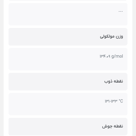
---
وزن مولکولی
134.09 g/mol
نقطه ذوب
131-133 °C
نقطه جوش