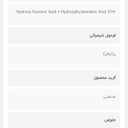
Hydroxy Succinic Acid، 2-Hydroxybutanedioic Acid، E296
فرمول شیمیائی
C
H
O
4
6
5
گرید محصول
صنعتی
خلوص