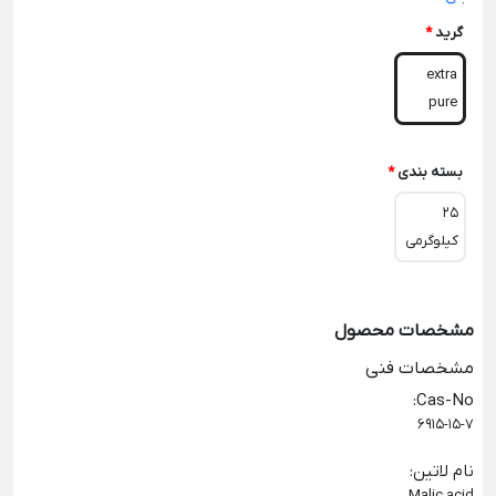
گرید
*
extra
pure
بسته بندی
*
25
کیلوگرمی
مشخصات محصول
مشخصات فنی
:
Cas-No
6915-15-7
نام لاتین
:
Malic acid