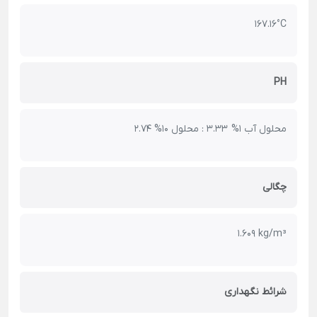
167.16°C
PH
محلول آب 1% 3.33 : محلول 10% 2.74
چگالی
1.609 kg/m³
شرائط نگهداری