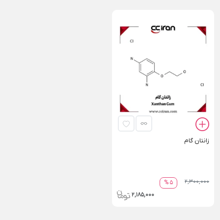
زانتان گام
2,300,000
5 %
2,185,000