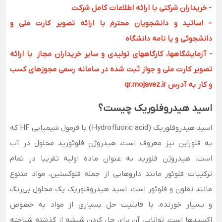
- خریداران شرکتی با ارائه اطلاعات کامل شرکت
- اساتید و دانشجویان محترم با ارائه تصویر کارت ملی و
دانشجوئی و یا نامه دانشگاه
- آزمایشگاهها، کارگاههای تولیدی و سایر خریداران مجاز با ارائه
تصویر کارت ملی و جواز ثبت شده در سامانه رسمی مجوزهای کسب
و کار به آدرس qr.mojavez.ir
اسید هیدروفلوریک چیست؟
اسید هیدروفلوریک (Hydrofluoric acid) با فرمول شیمیایی HF که
به فلوراین نیز معروف است، هیدروژن فلوئورید محلول در آب
است. هیدروژن فلورید به عنوان ماده اولیه تقریبا در تمام
ترکیبات فلوئور مانند داروهایی از جمله فلوکستین، مواد متنوع
مانند تفلون و فلوئور است. اسید هیدروفلوریک یک محلول بی‌رنگ
و بسیار خورنده، با قابلیت حل بسیاری از مواد به خصوص
اکسیدها است. توانایی آن برای حل کردن شیشه از گذشته شناخته