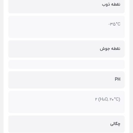
نقطه ذوب
-35 °C
نقطه جوش
PH
2 (H₂O, 20 °C)
چگالی