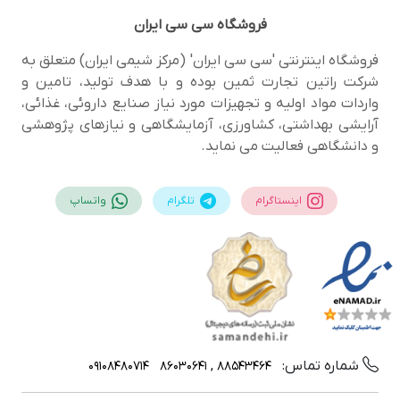
فروشگاه
سی سی ایران
فروشگاه اینترنتی 'سی سی ایران' (مرکز شیمی ایران) متعلق به
شرکت راتین تجارت ثمین بوده و با هدف تولید، تامین و
واردات مواد اولیه و تجهیزات مورد نیاز صنایع داروئی، غذائی،
آرایشی بهداشتی، کشاورزی، آزمایشگاهی و نیازهای پژوهشی
و دانشگاهی فعالیت می نماید.
اینستاگرام
تلگرام
واتساپ
شماره تماس:
09108480714
88543464 , 86030641