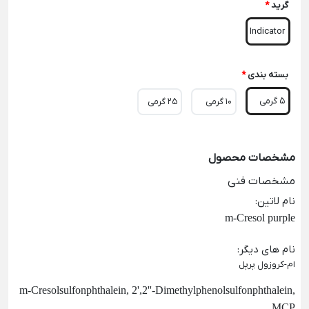
گرید
*
Indicator
بسته بندی
*
5 گرمی
10 گرمی
25 گرمی
مشخصات محصول
مشخصات فنی
نام لاتین
:
m-Cresol purple
نام های دیگر
:
ام-کروزول پرپل
m-Cresolsulfonphthalein, 2',2''-Dimethylphenolsulfonphthalein,
MCP