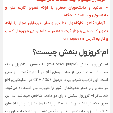
- اساتید و دانشجویان محترم با ارائه تصویر کارت ملی و
دانشجوئی و یا نامه دانشگاه
- آزمایشگاهها، کارگاههای تولیدی و سایر خریداران مجاز با ارائه
تصویر کارت ملی و جواز ثبت شده در سامانه رسمی مجوزهای کسب
و کار به آدرس qr.mojavez.ir
ام-کروزول بنفش چیست؟
ام کروزول بنفش (m-Cresol purple) یا بنفش متاکروزول یک
شناساگر است و یکی از شاخص‌های pH در آزمایشگاه‌های زیستی
است. این ترکیب شیمیایی با فرمول C21H18O5S در اندازه‌گیری pH
در دمای زیر صفر محیط‌های شور یا هیپرسالین استفاده می‌شود.
شناساگر ام کروزول بنفش دارای دو دامنه شاخص می‌باشد. به این
صورت که در pH های 1.2 تا 2.8 از رنگ قرمز به زرد و در pH های
7.4 تا 9 از زرد به بنفش تغییر رنگ می‌دهد. این ماده به‌عنوان یک