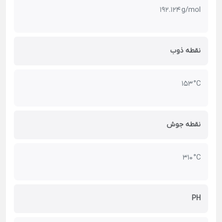
192.124 g/mol
نقطه ذوب
153 °C
نقطه جوش
310 °C
PH