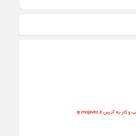
آدرس qr.mojavez.ir