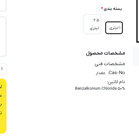
بسته بندی
*
2.5
1 لیتری
لیتری
مشخصات محصول
مشخصات فنی
:
Cas-No
مقدار
نام لاتین
:
ل
Benzalkonium Chloride 50%
ص
ب
ت