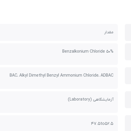
مقدار
Benzalkonium Chloride 50%
BAC، Alkyl Dimethyl Benzyl Ammonium Chloride، ADBAC
آزمایشگاهی (Laboratory)
47.5to52.5