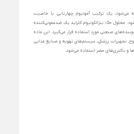
ا نام‌های "Alkyl Dimethyl Benzyl Ammonium Chloride"، "BAC"، و "ADBAC" نیز شناخته می‌شود، یک ترکیب آمونیوم چهارتایی با خاصیت
ضدعفونی‌کننده، ضدباکتری، ضدقارچ و ضدویروس است که در صنایع دارویی، پزشکی، بهداشتی، کشاورزی و صنعتی استفاده می‌شود. محلول 50٪ بنزالکونیوم کلراید یک ضدعفونی‌کننده
ینده‌های صنعتی مورد استفاده قرار می‌گیرد. این ماده
وح، تجهیزات پزشکی، سیستم‌های تهویه و صنایع غذایی
ها و باکتری‌های مضر استفاده می‌شود.