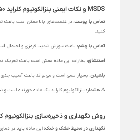
MSDS و نکات ایمنی بنزالکونیوم کلراید 50٪
تماس با پوست:
در غلظت‌های بالا ممکن است باعث تحری
کنید.
تماس با چشم:
باعث سوزش شدید، قرمزی و احتمال آسیب دائمی به قرنیه می‌شود. چشم‌ها ر
استنشاق:
بخارات این ماده ممکن است باعث تحریک دستگا
بلعیدن:
بسیار سمی است و می‌تواند باعث آسیب جدی به 
⚠ هشدار:
بنزالکونیوم کلراید یک ماده خورنده است و ن
روش نگهداری و ذخیره‌سازی بنزالکونیوم کلرای
نگهداری در محیط خشک و خنک:
این ماده باید در دمای