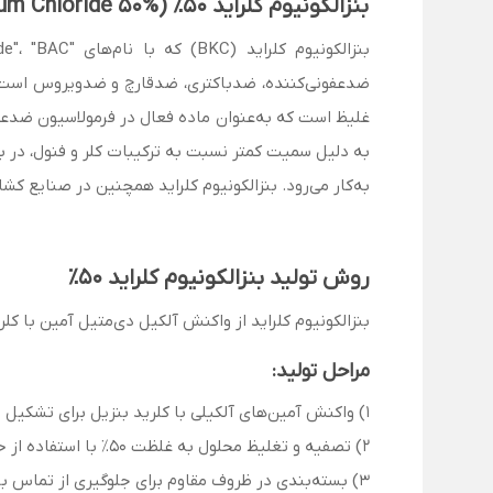
بنزالکونیوم کلراید 50٪ (Benzalkonium Chloride 50%) چیست؟
غلیظ است که به‌عنوان ماده فعال در فرمولاسیون ضدعفون
به دلیل سمیت کمتر نسبت به ترکیبات کلر و فنول، در
به‌کار می‌رود. بنزالکونیوم کلراید همچنین در صنایع کش
روش تولید بنزالکونیوم کلراید 50٪
بنزالکونیوم کلراید از واکنش آلکیل دی‌متیل آمین با ک
مراحل تولید:
1) واکنش آمین‌های آلکیلی با کلرید بنزیل برای تشکیل ترکیب آمونیوم چهارتایی.
2) تصفیه و تغلیظ محلول به غلظت 50٪ با استفاده از حلال مناسب.
3) بسته‌بندی در ظروف مقاوم برای جلوگیری از تماس با هوا و مواد ناسازگار.