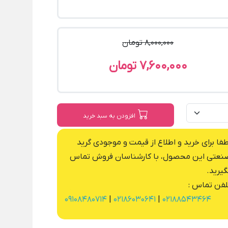
8,000,000 تومان
7,600,000 تومان
افزودن به سبد خرید
طفا برای خرید و اطلاع از قیمت و موجودی گرید
نعتی این محصول، با کارشناسان فروش تماس
گیرید.
لفن تماس :
09108480714
|
02186030641
|
02188543464