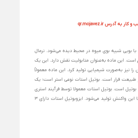
آدرس qr.mojavez.ir
با بویی شبیه بوی میوه در محیط دیده می‌شود. نرمال
است. این ماده به‌عنوان متابولیت نقش دارد. این یک
 را نیز به‌صورت شیمیایی تولید کرد. این ماده معمولاً
 طبیعت فرار است. بوتیل‌ استات نوعی استر است؛ یک
 بوتیل است. بوتیل استات معمولا توسط فرآیند استری
شدن (یا ایزومر آن برای تولید ایزومر بوتیل‌استات) و اسید استیک با حضور اسید سولفوریک کاتالیزوری تحت شرایط رفلاکس با این واکنش تولید می‌شود. ایزوبوتیل استات دارای 3