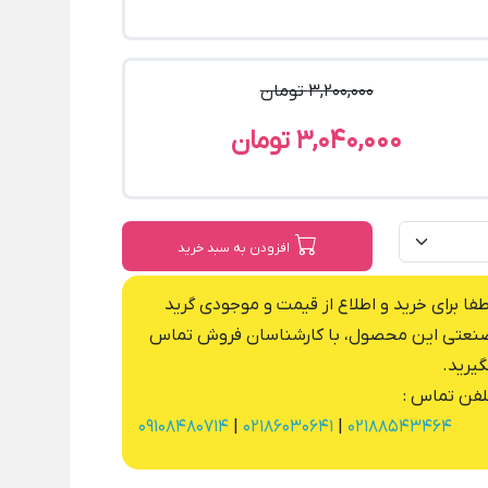
3,200,000 تومان
3,040,000 تومان
افزودن به سبد خرید
طفا برای خرید و اطلاع از قیمت و موجودی گرید
نعتی این محصول، با کارشناسان فروش تماس
گیرید.
لفن تماس :
09108480714
|
02186030641
|
02188543464