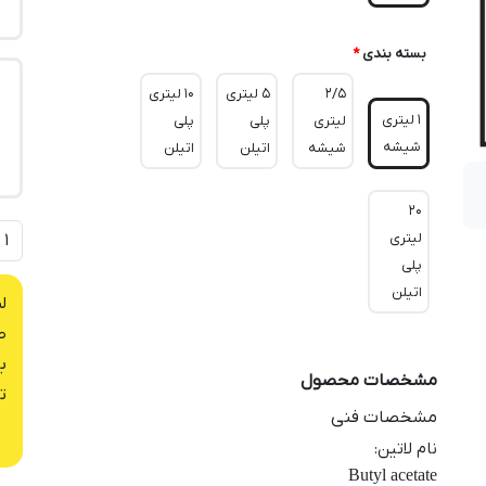
بسته بندی
*
2/5
5 لیتری
10 لیتری
1 لیتری
لیتری
پلی
پلی
شیشه
شیشه
اتیلن
اتیلن
20
لیتری
پلی
اتیلن
ل
ص
ب
مشخصات محصول
ت
مشخصات فنی
نام لاتین
:
Butyl acetate