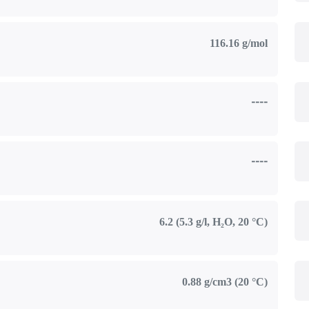
116.16 g/mol
----
----
6.2 (5.3 g/l, H₂O, 20 °C)
0.88 g/cm3 (20 °C)