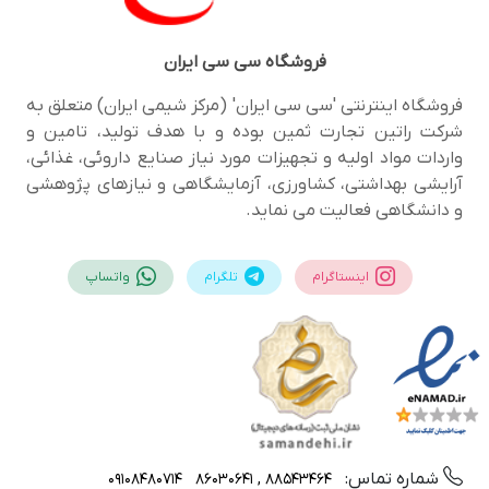
فروشگاه
سی سی ایران
فروشگاه اینترنتی 'سی سی ایران' (مرکز شیمی ایران) متعلق به
شرکت راتین تجارت ثمین بوده و با هدف تولید، تامین و
واردات مواد اولیه و تجهیزات مورد نیاز صنایع داروئی، غذائی،
آرایشی بهداشتی، کشاورزی، آزمایشگاهی و نیازهای پژوهشی
و دانشگاهی فعالیت می نماید.
اینستاگرام
تلگرام
واتساپ
شماره تماس:
09108480714
88543464 , 86030641