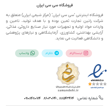
فروشگاه
سی سی ایران
فروشگاه اینترنتی 'سی سی ایران' (مرکز شیمی ایران) متعلق به
شرکت راتین تجارت ثمین بوده و با هدف تولید، تامین و
واردات مواد اولیه و تجهیزات مورد نیاز صنایع داروئی، غذائی،
آرایشی بهداشتی، کشاورزی، آزمایشگاهی و نیازهای پژوهشی
و دانشگاهی فعالیت می نماید.
اینستاگرام
تلگرام
واتساپ
شماره تماس:
09108480714
88543464 , 86030641