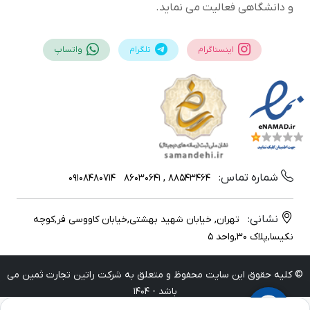
و دانشگاهی فعالیت می نماید.
اینستاگرام
تلگرام
واتساپ
شماره تماس:
09108480714
88543464 , 86030641
نشانی:
تهران, خیابان شهید بهشتی,خیابان کاووسی فر,کوچه
نکیسا,پلاک 30,واحد 5
© کلیه حقوق این سایت محفوظ و متعلق به شرکت راتین تجارت ثمین می
باشد - 1404