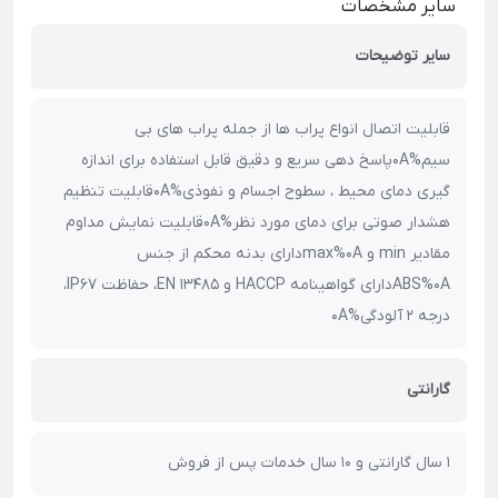
سایر مشخصات
سایر توضیحات
قابلیت اتصال انواع پراب ها از جمله پراب های بی
سیم%0Aپاسخ دهی سریع و دقیق قابل استفاده برای اندازه
گیری دمای محیط ، سطوح اجسام و نفوذی%0Aقابلیت تنظیم
هشدار صوتی برای دمای مورد نظر%0Aقابلیت نمایش مداوم
مقادیر min و max%0Aدارای بدنه محکم از جنس
ABS%0Aدارای گواهینامه HACCP و EN 13485، حفاظت IP67،
درجه 2 آلودگی%0A
گارانتی
1 سال گارانتی و 10 سال خدمات پس از فروش