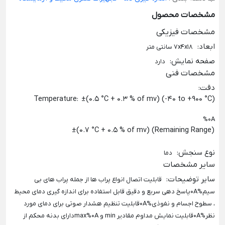
مشخصات محصول
مشخصات فیزیکی
ابعاد
:
7x4x18 سانتی متر
صفحه نمایش
:
دارد
مشخصات فنی
دقت
:
Temperature: ±(0.5 °C + 0.3 % of mv) (-40 to +900 °C)
%0A
±(0.7 °C + 0.5 % of mv) (Remaining Range)
نوع سنجش
:
دما
سایر مشخصات
سایر توضیحات
:
قابلیت اتصال انواع پراب ها از جمله پراب های بی
سیم%0Aپاسخ دهی سریع و دقیق قابل استفاده برای اندازه گیری دمای محیط
، سطوح اجسام و نفوذی%0Aقابلیت تنظیم هشدار صوتی برای دمای مورد
نظر%0Aقابلیت نمایش مداوم مقادیر min و max%0Aدارای بدنه محکم از