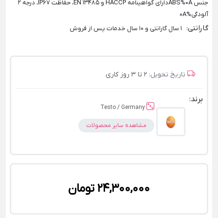
جنس ABS%0Aدارای گواهینامه HACCP و EN 13485، حفاظت IP67، درجه 2
آلودگی%0A
گارانتی
:
1 سال گارانتی و 10 سال خدمات پس از فروش
تاریخ تحویل:
2 تا 3 روز کاری
برند:
Testo / Germany
مشاهده سایر محصولات
24,300,000 تومان