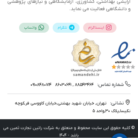
آرایشی بهداشتی، کشاورزی، آزمایشگاهی و نیازهای پژوهشی
و دانشگاهی فعالیت می نماید.
اینستاگرام
تلگرام
واتساپ
شماره تماس:
09108480714
88543464 , 86030641
نشانی:
تهران, خیابان شهید بهشتی,خیابان کاووسی فر,کوچه
نکیسا,پلاک 30,واحد 5
© کلیه حقوق این سایت محفوظ و متعلق به شرکت راتین تجارت ثمین می
باشد - 1404