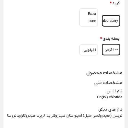
گرید
*
Extra
Laboratory
pure
بسته بندی
*
200 گرمی
1 کیلویی
مشخصات محصول
مشخصات فنی
نام لاتین
:
Tin(IV) chloride
نام های دیگر
:
تریس (هیدروکسی متیل) آمینو متان هیدروکلراید، تریزما هیدروکلرای، ترومتا