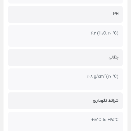
PH
4.2 (H₂O, 20 °C)
چگالی
3
1.28 g/cm
(20 °C)
شرائط نگهداری
+15°C to +25°C