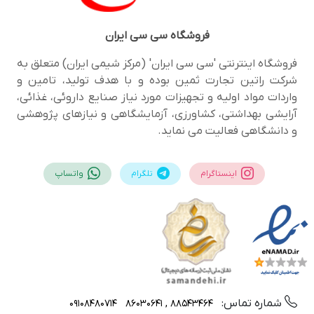
فروشگاه
سی سی ایران
فروشگاه اینترنتی 'سی سی ایران' (مرکز شیمی ایران) متعلق به
شرکت راتین تجارت ثمین بوده و با هدف تولید، تامین و
واردات مواد اولیه و تجهیزات مورد نیاز صنایع داروئی، غذائی،
آرایشی بهداشتی، کشاورزی، آزمایشگاهی و نیازهای پژوهشی
و دانشگاهی فعالیت می نماید.
اینستاگرام
تلگرام
واتساپ
شماره تماس:
09108480714
88543464 , 86030641