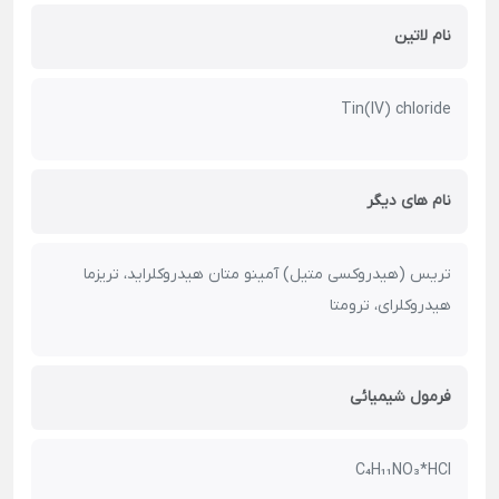
نام لاتین
Tin(IV) chloride
نام های دیگر
تریس (هیدروکسی متیل) آمینو متان هیدروکلراید، تریزما
هیدروکلرای، ترومتا
فرمول شیمیائی
C₄H₁₁NO₃*HCl