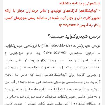
دانشجوئی و یا نامه دانشگاه
- آزمایشگاهها، کارگاههای تولیدی و سایر خریداران مجاز با ارائه
تصویر کارت ملی و جواز ثبت شده در سامانه رسمی مجوزهای کسب
و کار به آدرس qr.mojavez.ir
تریس هیدروکلراید چیست؟
تریس هیدروکلراید (Tris hydrochloride) یا تروتامین هیدروکلراید،
با فرمول شیمیایی C₄H₁₁NO₃*HCl یک بافر بیولوژیکی و
بیوشیمیایی عالی است. تریس هیدروکلرید پودر کریستالی سفید
رنگ است و نقش آن کنترل اسیدیته و اسمولاریته محلول می‌باشد
و بهترین گزینه برای آزمایشگاه‌هایی است که مایل به انجام
آزمایشات زیست‌شناسی مولکولی هستند. این ماده کاملا در آب حل
می‌شود و دارای محدوده PH 7-8 است. این ماده قابل اشتعال بوده
و به دلیل داشتن هیدروکلراید می‌تواند باعث سوزش شود؛ بنابراین
در هنگام استفاده از این ماده حتما نکات ایمنی را رعایت کنید.