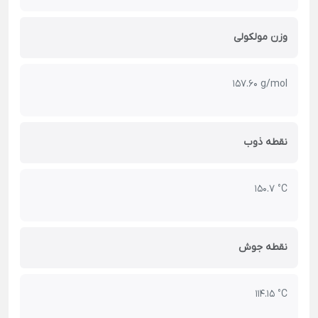
وزن مولکولی
157.60 g/mol
نقطه ذوب
150.7 °C
نقطه جوش
114.15 °C