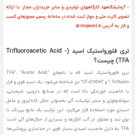
- آزمایشگاهها، کارگاههای تولیدی و سایر خریداران مجاز با ارائه
تصویر کارت ملی و جواز ثبت شده در سامانه رسمی مجوزهای کسب
و کار به آدرس qr.mojavez.ir
تری فلورواستیک اسید (Trifluoroacetic Acid -
TFA) چیست؟
تری فلورواستیک اسید که با نام‌های "TFA"، "Acetic Acid,
Trifluoro-" و "CF₃COOH" نیز شناخته می‌شود، یک اسید قوی و فرار
با خاصیت خورندگی بالا است که در صنایع دارویی، شیمیایی،
بیوتکنولوژی و سنتز ترکیبات آلی به‌عنوان حلال، کاتالیزور و عامل
اسیدی مورد استفاده قرار می‌گیرد. این ترکیب یک مایع بی‌رنگ، با
بوی تند و محلول در آب، الکل‌ها و بسیاری از حلال‌های آلی است.
TFA به دلیل خاصیت اسیدی بسیار قوی، در جداسازی پروتئین‌ها،