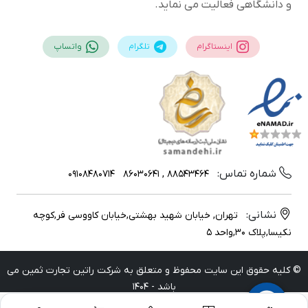
و دانشگاهی فعالیت می نماید.
اینستاگرام
تلگرام
واتساپ
شماره تماس:
09108480714
88543464 , 86030641
نشانی:
تهران, خیابان شهید بهشتی,خیابان کاووسی فر,کوچه
نکیسا,پلاک 30,واحد 5
© کلیه حقوق این سایت محفوظ و متعلق به شرکت راتین تجارت ثمین می
باشد - 1404