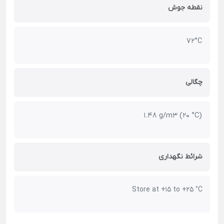
نقطه جوش
72°C
چگالی
1.48 g/m3 (20 °C)
شرائط نگهداری
Store at +15 to +25 °C