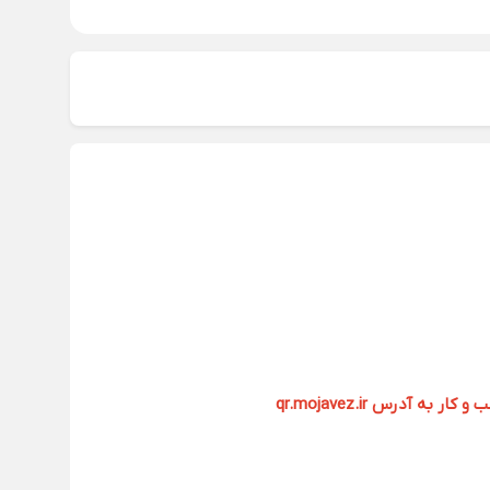
آدرس qr.mojavez.ir