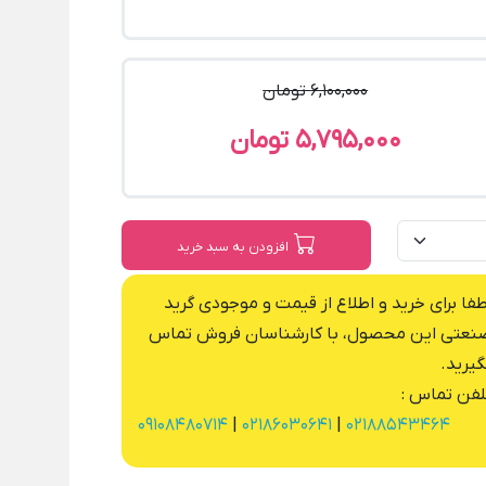
6,100,000 تومان
5,795,000 تومان
افزودن به سبد خرید
طفا برای خرید و اطلاع از قیمت و موجودی گرید
نعتی این محصول، با کارشناسان فروش تماس
گیرید.
لفن تماس :
09108480714
|
02186030641
|
02188543464