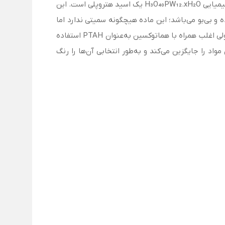
تنگستو فسفریک اسید هیدرات (Phosphotungstic acid hydrate) یا اسید فسفوتنگستیک (Phosphotungstic acid) با فرمول شیمیایی H₃O₄₀PW₁₂.xH₂O یک اسید هتروپلی است. این
 بی‌بو می‌باشد؛ این ماده هیچگونه سمیتی ندارد اما
می‌تواند به عنوان یک محرک اسیدی خفیف عمل کند. از این اسید در بافت شناسی به‌عنوان یک جز برای مولفه‌های رنگ‌آمیزی سلولی اغلب همراه با هماتوکسین به‌عنوان PTAH استفاده
د را جایگزین می‌کند و به‌طور انتخابی آن‌ها را رنگ