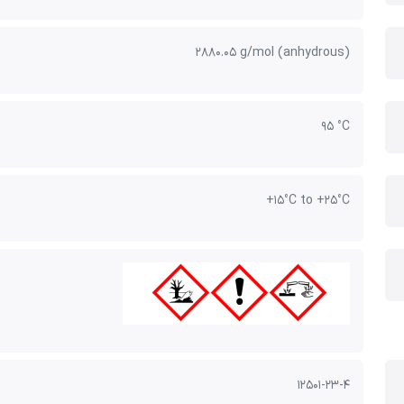
2880.05 g/mol (anhydrous)
95 °C
+15°C to +25°C
12501-23-4