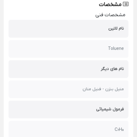
مشخصات
مشخصات فنی
نام لاتین
Toluene
نام های دیگر
متیل بنزن - فنیل متان
فرمول شیمیائی
C₇H₈