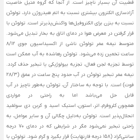
قطبیت آن بسیار ناچیز است. از آنجا که گروه متیل خاصیت
آزادسازی الکترون بیشتری نسبت به اتم هیدروژن دارد، تولوئن
نسبت به بنزن برای الکتروفیل‌ها واکنش‌پذیرتر است. تولوئن با
قرار گرفتن در معرض هوا در دمای اتاق به بخار تبدیل می‌شود
.
متوسط نیمه عمر تولوئن ناشی از اکسیداسیون جوی 8/12
ساعت تخمین زده می‌شود. تولوئن رهاشده به آب ممکن است
توسط تجزیه لجن فعال، تجزیه بیولوژیکی یا تبخیر حذف گردد.
نیمه عمر تبخیر تولوئن در آب حدود پنج ساعت در عمق (28/3
فوت) است
.
با توجه به ساختار آن، تولوئن به‌طور ناچیز در آب
قابل حل می‌باشد اما به راحتی در مواردی
همچون
کلروفرم
،
اتر،
استون،
استیک اسید و کربن دی سولفید
انحلال‌پذیر است. تولوئن به‌دلیل چگالی آن و سایر عوامل، به
راحتی تبخیر نمی‌شود مگر در شرایطی که در دمای ۷۰ درجه
سانتی‌گراد (۱۵۸ درجه فارنهایت) قرار بگیرد و گرم شود.
تولوئن با