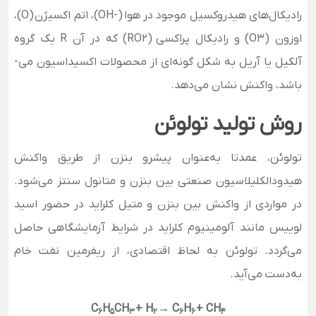
رادیکال‌های هیدروکسیل موجود در هوا
(OH-)
، اتم اکسیژن
(O)
،
اوزون (O3
)
و رادیکال پراکسی (RO2)
که در آن
R
یک گروه
آلکیل یا آریل به شکل گونه‌ای از محصولات اکسیداسیون می‌­
باشد، واکنش نشان می‌دهد
.
روش تولید تولوئن
تولوئن، عمدتا به‌عنوان پیشرو بنزن از طریق واکنش
هیدودالکلیلاسیون صنعتی بین بنزن و متانول سنتز می‌شود.
در مواردی از واکنش بین بنزن و متیل کلراید در حضور اسید
لوییس مانند آلومینیوم کلراید در شرایط آزمایشگاهی حاصل
می‌گردد. تولوئن به لحاظ اقتصادی، از ریفرمین نفت خام
به‌دست می‌آید.
C
H
CH
+ H
→ C
H
+ CH
6
5
3
2
6
6
4