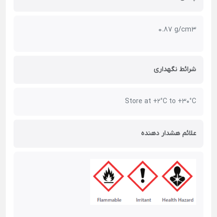
0.87 g/cm3
شرائط نگهداری
Store at +2°C to +30°C
علائم هشدار دهنده