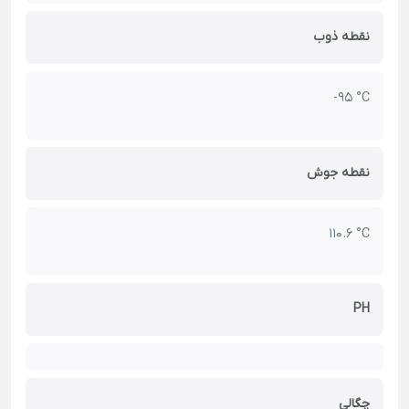
نقطه ذوب
-95 °C
نقطه جوش
110.6 °C
PH
چگالی