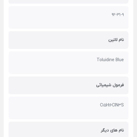
92-31-9
نام لاتین
Toluidine Blue
فرمول شیمیائی
C15H16ClN3S
نام های دیگر