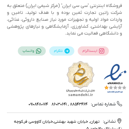
فروشگاه اینترنتی 'سی سی ایران' (مرکز شیمی ایران) متعلق به
شرکت راتین تجارت ثمین بوده و با هدف تولید، تامین و
واردات مواد اولیه و تجهیزات مورد نیاز صنایع داروئی، غذائی،
آرایشی بهداشتی، کشاورزی، آزمایشگاهی و نیازهای پژوهشی
و دانشگاهی فعالیت می نماید.
اینستاگرام
تلگرام
واتساپ
شماره تماس:
09108480714
88543464 , 86030641
نشانی:
تهران, خیابان شهید بهشتی,خیابان کاووسی فر,کوچه
نکیسا,پلاک 30,واحد 5