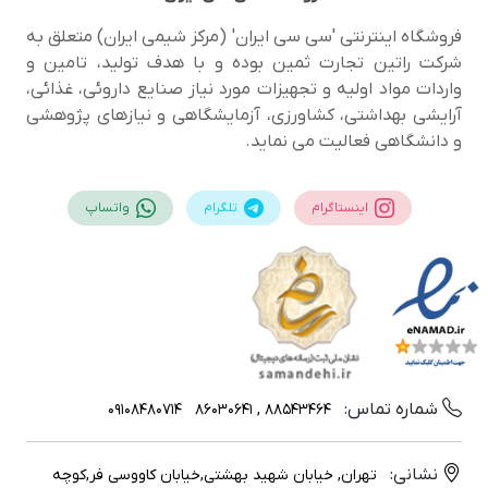
فروشگاه اینترنتی 'سی سی ایران' (مرکز شیمی ایران) متعلق به
شرکت راتین تجارت ثمین بوده و با هدف تولید، تامین و
واردات مواد اولیه و تجهیزات مورد نیاز صنایع داروئی، غذائی،
آرایشی بهداشتی، کشاورزی، آزمایشگاهی و نیازهای پژوهشی
و دانشگاهی فعالیت می نماید.
اینستاگرام
تلگرام
واتساپ
شماره تماس:
09108480714
88543464 , 86030641
نشانی:
تهران, خیابان شهید بهشتی,خیابان کاووسی فر,کوچه