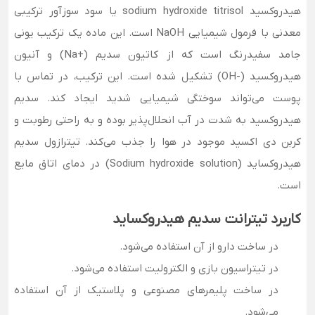
هیدروکسید sodium hydroxide titrisol یا سود سوزآور ترکیبی
معدنی با فرمول شیمیایی NaOH است. این ماده یک ترکیب یونی
جامد سفیدرنگ است که از کاتیون سدیم (+Na) و آنیون
هیدروکسید (-OH) تشکیل شده است. این ترکیب، در تماس با
پوست می‌تواند سوختگی شیمیایی شدید ایجاد کند. سدیم
هیدروکسید به شدت در آب انحلال‌پذیر بوده و به راحتی رطوبت و
کربن دی اکسید موجود در هوا را جذب می‌کند. تیترازول سدیم
هیدروکساید (Sodium hydroxide solution) در دمای اتاق مایع
است.
کاربرد تیترانت سدیم هیدروکساید
در ساخت دارو از آن استفاده می‌شود.
در تیتراسیون بازی و الکترولیت استفاده می‌شود.
در ساخت پلیمر‌های مصنوعی و پلاستیک از آن استفاده
می‌شود.