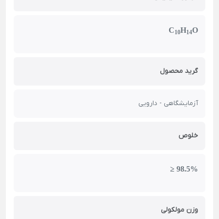
C
H
O
10
14
گرید محصول
آزمایشگاهی - دارویی
خلوص
≥ 98.5%
وزن مولکولی