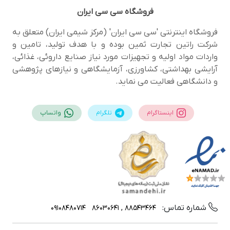
فروشگاه
سی سی ایران
فروشگاه اینترنتی 'سی سی ایران' (مرکز شیمی ایران) متعلق به
شرکت راتین تجارت ثمین بوده و با هدف تولید، تامین و
واردات مواد اولیه و تجهیزات مورد نیاز صنایع داروئی، غذائی،
آرایشی بهداشتی، کشاورزی، آزمایشگاهی و نیازهای پژوهشی
و دانشگاهی فعالیت می نماید.
اینستاگرام
تلگرام
واتساپ
شماره تماس:
09108480714
88543464 , 86030641