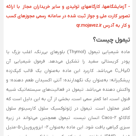
- آزمایشگاهها، کارگاههای تولیدی و سایر خریداران مجاز با ارائه
تصویر کارت ملی و جواز ثبت شده در سامانه رسمی مجوزهای کسب
و کار به آدرس qr.mojavez.ir
تیمول چیست؟
ماده شیمیایی تیمول (Thymol) بلورهای بی‌رنگ، اغلب بزرگ یا
پودر کریستالی سفید را تشکیل می‌دهد. فرمول شیمیایی آن
H
C
O می‌باشد. کاربرد این ماده به‌عنوان یک قالب کپک‌زده
10
14
پیشگیرانه؛ به‌عنوان یک نگهدارنده؛ آنتی اکسیدان طعم دهنده؛ و
واکنش دهنده می‌باشد. تیمول در فعالیت‌های سیستماتیک شبیه
فنول است، اما کمتر سمی است، بخشی از آن به این دلیل است که
کمتر محلول است. تیمول در ژنوتوکسیک سلول کارسینوم سلول
کاکائو Caco-2 انسان نیست. تیمول همچنین می‌تواند در زیره
سبزی گیاهی یافت شود. این ماده به‌عنوان 2- ایزوپروپیل-5-متیل