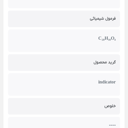
فرمول شیمیائی
C₂₈H₃₀O₄
گرید محصول
indicator
خلوص
----