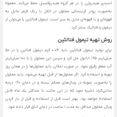
اسیدی هیدروژن را در هر گروه هیدروکسیل حفظ می‌کند. معمولا
به‌صورت پودر کریستالی محلول در الکل با رنگ قرمز مایل به
قهوه‌ای و یا قهوه‌ای مایل به سبز است. تیمول فتالئین را می‌توان از
تیمول و فتالیک سنتز کرد.
روش تهیه تیمول فتالئین
برای تولید تیمول فتالئین باید 0.04 گرم تیمول فتالین را در 50
میلی‌لیتر 95٪ اتانول حل کرد و سپس این محلول را با 100 میلی‌لیتر
آب مقطر رقیق نمود. در صورت امکان، باید محلول‌ها را در همان روز
تهیه و استفاده کرد. اگر محلول‌ها از قبل تهیه می‌شود، باید محلول
را به‌صورت نمونه در ویال‌های محکم بسته و در دمای 20- درجه
سانتی‌گراد ذخیره نمود که در این حالت، تا حداکثر یک ماه قابل
استفاده خواهد بود. بهتر است قبل از استفاده و قبل از باز کردن
ویال، محلول حداقل به مدت 1 ساعت در دمای اتاق قرار داده شود.