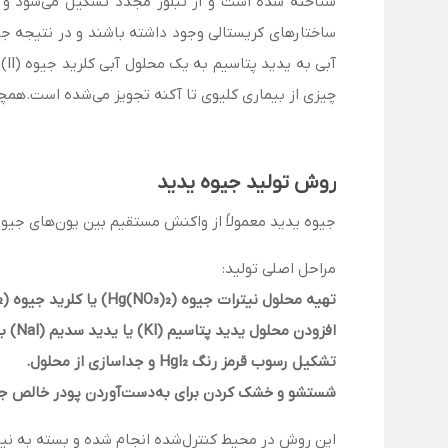
شناخته شده است و از تبلور مجدد تشکیل می‌شود و ه
چیزی از بیماری کلیوی تا آکنه تجویز می‌شده است.همچن
روش تولید جیوه یدید
جیوه یدید معمولاً از واکنش مستقیم بین یون‌های جیوه (Hg²⁺) و یون‌های یدید (I⁻) تولید می‌
مراحل اصلی تولید:
تهیه محلول نیترات جیوه (Hg(NO₃)₂) یا کلرید جیوه (HgCl₂) در آب.
افزودن محلول یدید پتاسیم (KI) یا یدید سدیم (NaI) به محلول جیوه.
تشکیل رسوب قرمز رنگ HgI₂ و جداسازی از محلول.
شستشو و خشک کردن برای به‌دست‌آوردن پودر خالص جی
این روش در محیط کنترل‌شده انجام شده و بسته به نیا