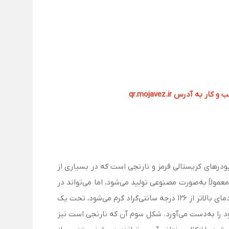
آدرس qr.mojavez.ir
ll) (Merc)، که پروتیودید نامیده می‌شده است یک ترکیب شیمیایی با فرمول شیمیایی HgI2، به‌شکل پودرهای کریستالی قرمز و نارنجی است که در بسیاری از
ولاً به‌صورت مصنوعی تولید می‌شود، اما می‌تواند در
طبیعت به‌عنوان ماده معدنی بسیار کمیاب کوکسینیت نیز یافت شود. جیوه یدید ترموکرومیسم را نشان می‌دهد. هنگامی که در دمای بالاتر از 126 درجه سانتی‌گراد گرم می‌شود، تحت یک
 خود را به‌دست می‌آورد. شکل سوم آن که نارنجی است نیز