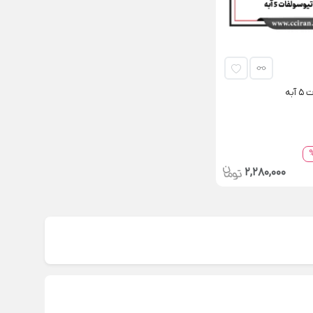
به
2,280,000