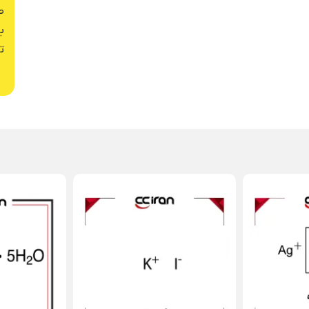
ص
ب
ت