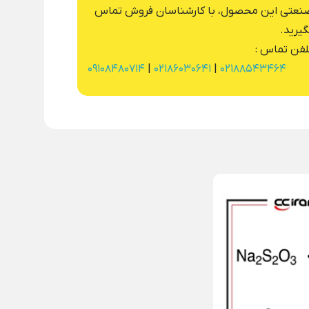
نعتی این محصول، با کارشناسان فروش تماس
گیرید.
لفن تماس :
09108480714
|
02186030641
|
02188543464