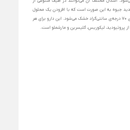
شود. اشکال مختلف آن می‌توانند در طیف متنوعی از
شگفت‌آوری است. روش تولید یدید جیوه به این صورت است که با افزودن یک محلول
آبی به یدید پتاسیم به یک محلول آبی کلرید جیوه (II) با هم‌زدن تولید می‌شود. سپس رسوب شکل گرفته صاف، شسته و در دمای ۷۰ درجه‌ی سانتی‌گراد خشک می‌شود. این دارو برای هر
ز پروتیودید، لیکوریس، گلیسرین و مارشملو است .