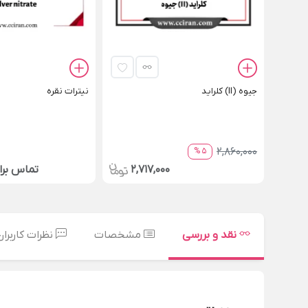
جیوه (II) کلراید
نیترات نقره
2,860,000
5 %
2,717,000
تماس بر
نقد و بررسی
مشخصات
نظرات کاربران