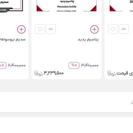
پتاسیم یدید
سدیم تیوسولفات ۵ آ
2,400,000
3,410,000
5 %
5 %
ای قیمت
3,239,500