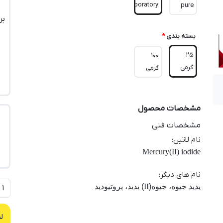
Laboratory
pure
بر
بسته بندی
*
25
100
گرمی
گرمی
مشخصات محصول
مشخصات فنی
نام لاتین
:
Mercury(II) iodide
نام های دیگر
:
یدید جیوه، جیوه(
II
) یدید، پروتیودید
ل