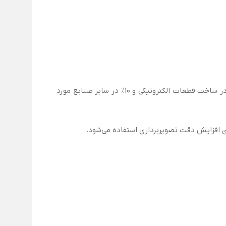
در کل، 35٪ از جیوه یدید در تصویربرداری پزشکی و حسگرهای تشعشعات، 25٪ در صنایع شیمیایی، 20٪ در تحقیق و توسعه، 10٪ در ساخت قطعات الکترونیکی و 10٪ در سایر صنایع مورد
 افزایش دقت تصویربرداری استفاده می‌شود.