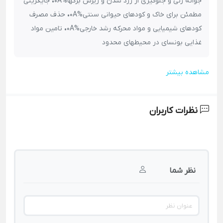
جوانه زنی و جلوگیری از زرد شدن و ریزش برگها%0A• جایگزینی
مطمئن برای خاک و کودهای حیوانی سنتی%0A• حذف مصرف
کودهای شیمیایی و مواد محرکه رشد خارجی%0A• تامین مواد
غذایی بونسای در محیطهای محدود
مشاهده بیشتر
نظرات کاربران
نظر شما