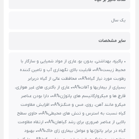
یک سال
سایر مشخصات
• پاکیزه، بهداشتی، بدون بو، عاری از مواد شمیایی و سازگار با
محیط زیست%0A• قابلیت بالای نگهداری آب و تامین کننده
رطوبت مورد نیاز گیاه%0A• محافظت عالی از گیاه دربرابر
بسیاری از بیماریها و آفات%0A• عاری از باکتری های غیر هوازی،
قارچ ها و میکروارگانیسم های پاتوژن%0A• دارا بودن عناصر
میکرو مانند آهن، روی، مس و منگنز%0A• افزایش مقاومت
گیاه نسبت به استرس و تنش های محیطی%0A• حاوی سطح
بالایی از عناصر ضروری برای رشد گیاهان%0A• ارتقاء مقاومت
گیاه در برابر پاتوژنها و عوامل بیماری زای خاک%0A• بهبود