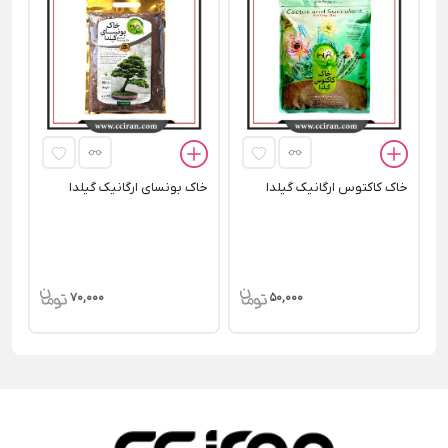
کو
خاک کاکتوس ارگانیک گیلدا
خاک بونسای ارگانیک گیلدا
70,000
50,000