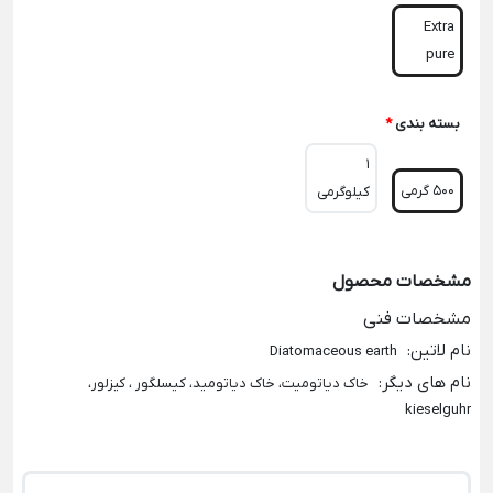
Extra
pure
بسته بندی
*
1
500 گرمی
کیلوگرمی
مشخصات محصول
مشخصات فنی
نام لاتین
:
Diatomaceous earth
نام های دیگر
:
خاک دیاتومیت، خاک دیاتومید، کیسلگور ، کیزلور،
kieselguhr