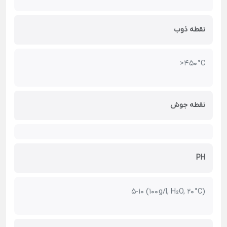
نقطه ذوب
>450 °C
نقطه جوش
PH
5-10 (100 g/l, H₂O, 20 °C)