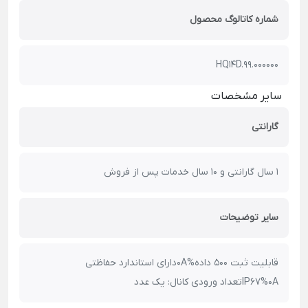
شماره کاتالوگ محصول
HQ14D.99.000000
سایر مشخصات
گارانتی
1 سال گارانتی و 10 سال خدمات پس از فروش
سایر توضیحات
قابلیت ثبت 500 داده%0Aدارای استاندارد حفاظتی
IP67%0Aتعداد ورودی کانال: یک عدد