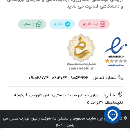
و دانشگاهی فعالیت می نماید.
اینستاگرام
تلگرام
واتساپ
شماره تماس:
09108480714
88543464 , 86030641
نشانی:
تهران, خیابان شهید بهشتی,خیابان کاووسی فر,کوچه
نکیسا,پلاک 30,واحد 5
© کلیه حقوق این سایت محفوظ و متعلق به شرکت راتین تجارت ثمین می
باشد - 1404