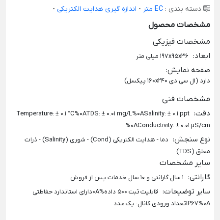
دسته بندی :
EC متر
-
اندازه گیری هدایت الکتریکی
-
مشخصات محصول
مشخصات فیزیکی
ابعاد
:
197x95x36 میلی متر
صفحه نمایش
:
دارد (ال سی دی 160x240 پیکسل)
مشخصات فنی
دقت
:
Temperature: ± 0.1 °C%0ATDS: ± 0.01 mg/L%0ASalinity: ± 0.1 ppt
%0AConductivity: ± 0.01 µS/cm
نوع سنجش
:
دما - هدایت الکتریکی (Cond) - شوری (Salinity) - ذرات
معلق (TDS)
سایر مشخصات
گارانتی
:
1 سال گارانتی و 10 سال خدمات پس از فروش
سایر توضیحات
:
قابلیت ثبت 500 داده%0Aدارای استاندارد حفاظتی
IP67%0Aتعداد ورودی کانال: یک عدد